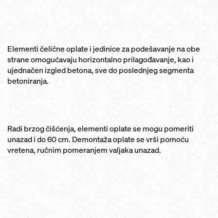
Elementi čelične oplate i jedinice za podešavanje na obe
strane omogućavaju horizontalno prilagođavanje, kao i
ujednačen izgled betona, sve do poslednjeg segmenta
betoniranja.
Radi brzog čišćenja, elementi oplate se mogu pomeriti
unazad i do 60 cm. Demontaža oplate se vrši pomoću
vretena, ručnim pomeranjem valjaka unazad.