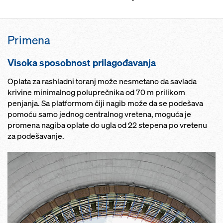
Primena
Visoka sposobnost prilagođavanja
Oplata za rashladni toranj može nesmetano da savlada
krivine minimalnog poluprečnika od 70 m prilikom
penjanja. Sa platformom čiji nagib može da se podešava
pomoću samo jednog centralnog vretena, moguća je
promena nagiba oplate do ugla od 22 stepena po vretenu
za podešavanje.