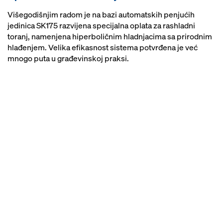
spojevima oplate velike površine u
Višegodišnjim radom je na bazi automatskih penjućih
slučaju visine segmenta
jedinica SK175 razvijena specijalna oplata za rashladni
betoniranja od 1,50 m
toranj, namenjena hiperboličnim hladnjacima sa prirodnim
praktičnom planiranju projekta
hlađenjem. Velika efikasnost sistema potvrđena je već
mnogo puta u građevinskoj praksi.