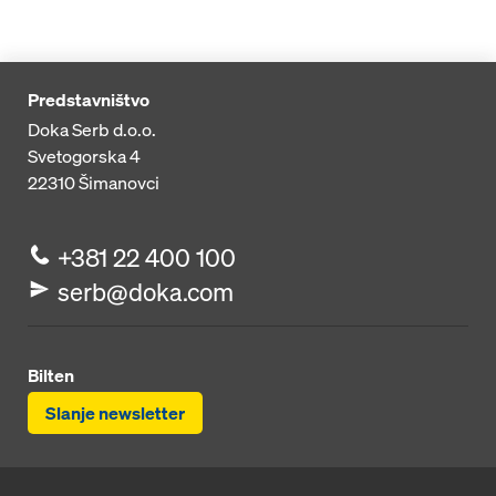
Predstavništvo
Doka Serb d.o.o.
Svetogorska 4
22310
Šimanovci
+381 22 400 100
serb@doka.com
Bilten
Slanje newsletter