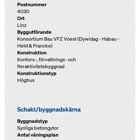
Postnummer
4030
Ort
Linz
Byggutförande
Konsortium Bau VFZ Voest (Dywidag - Habau -
Held & Francke)
Konstruktion
Kontors-, förvaltnings- och
fleraktivitetsbyggnad
Konstruktionstyp
Höghus
Schakt/byggnadskärna
Byggnadstyp
Synliga betongytor
Antal våningsplan