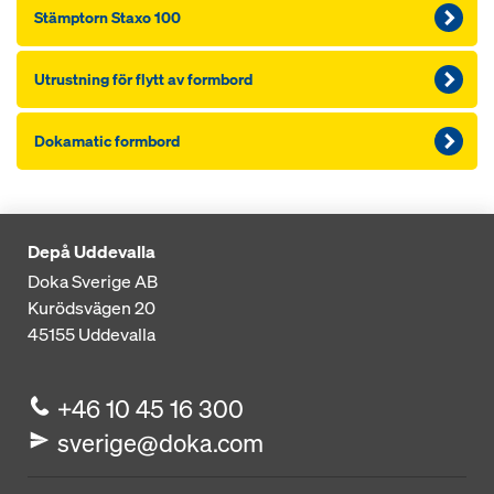
Stämptorn Staxo 100
Utrustning för flytt av formbord
Dokamatic formbord
Depå Uddevalla
Doka Sverige AB
Kurödsvägen 20
45155
Uddevalla
+46 10 45 16 300
sverige@doka.com