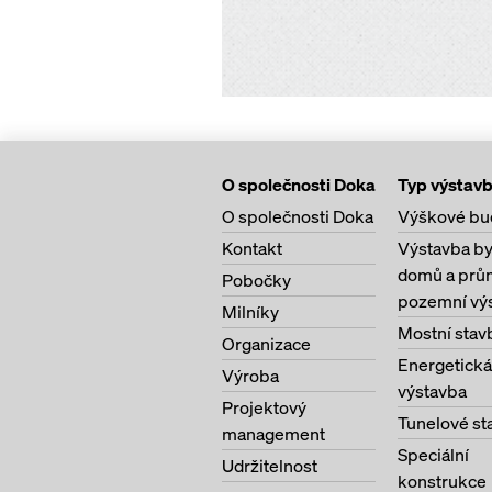
O společnosti Doka
Typ výstav
O společnosti Doka
Výškové bu
Kontakt
Výstavba b
domů a prů
Pobočky
pozemní vý
Milníky
Mostní stav
Organizace
Energetická
Výroba
výstavba
Projektový
Tunelové st
management
Speciální
Udržitelnost
konstrukce