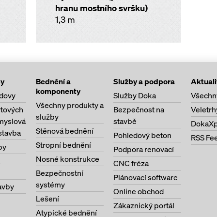
hranu mostního svršku)
1,3 m
by
Bednění a
Služby a podpora
Aktuali
komponenty
dovy
Služby Doka
Všechn
Všechny produkty a
ytových
Bezpečnost na
Veletrh
služby
myslová
stavbě
DokaXp
Stěnová bednění
stavba
Pohledový beton
RSS Fe
Stropní bednění
by
Podpora renovací
Nosné konstrukce
CNC fréza
Bezpečnostní
Plánovací software
systémy
avby
Online obchod
Lešení
Zákaznický portál
Atypické bednění