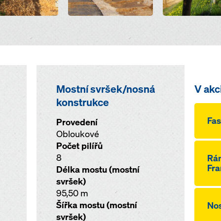
Mostní svršek/nosná
V akc
konstrukce
Fas
Provedení
Obloukové
Počet pilířů
8
Rá
Fra
Délka mostu (mostní
svršek)
95,50 m
Šířka mostu (mostní
Nos
svršek)