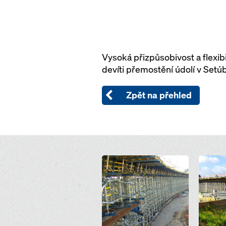
Vysoká přizpůsobivost a flexib
devíti přemostění údolí v Setú
Zpět na přehled
Open
Open