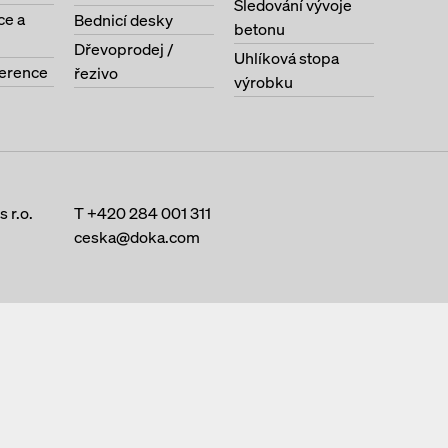
Sledování vývoje
ce a
Bednicí desky
betonu
Dřevoprodej /
Uhlíková stopa
ference
řezivo
výrobku
 r.o.
T
+420 284 001 311
ceska@doka.com