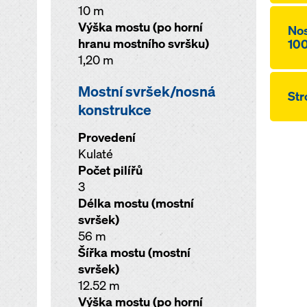
10 m
Výška mostu (po horní
Nos
hranu mostního svršku)
10
1,20 m
Mostní svršek/nosná
Str
konstrukce
Provedení
Kulaté
Počet pilířů
3
Délka mostu (mostní
svršek)
56 m
Šířka mostu (mostní
svršek)
12.52 m
Výška mostu (po horní