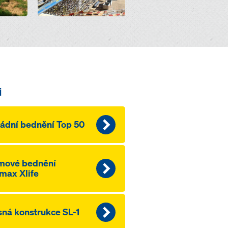
i
ádní bednění Top 50
mové bednění
max Xlife
ná konstrukce SL-1