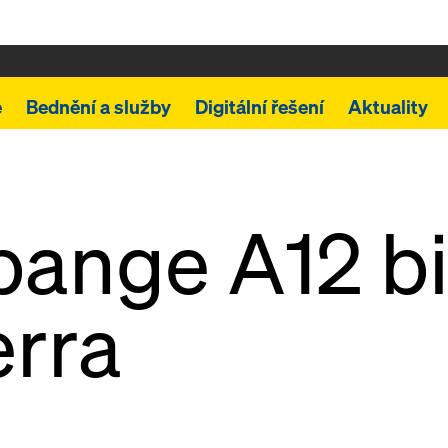
e
Bednění a služby
Digitální řešení
Aktuality
ange A12 bi
rra