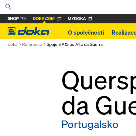
SHOP
DOKA.COM
MYDOKA
Doka
O společnosti
Realizac
Doka
Reference
Spojení A12 po Alto da Guerra
Quersp
da Gue
Portugalsko