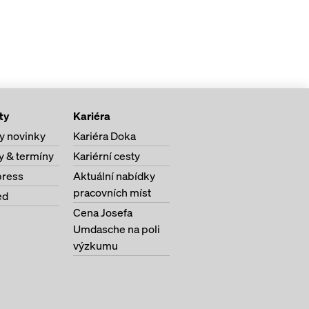
ty
Kariéra
y novinky
Kariéra Doka
y & termíny
Kariérní cesty
ress
Aktuální nabídky
pracovních míst
ed
Cena Josefa
Umdasche na poli
výzkumu