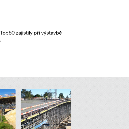
op50 zajistily při výstavbě
.
Open