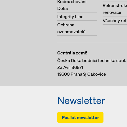
Kodex chování
Rekonstruk
Doka
renovace
Integrity Line
Všechny re
Ochrana
oznamovatelů
Centrála země
Česká Doka bednicí technika spol. s
Za Avií 868/1
19600
Praha 9, Čakovice
Newsletter
Posílat newsletter