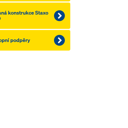
ná konstrukce Staxo
0
opní podpěry