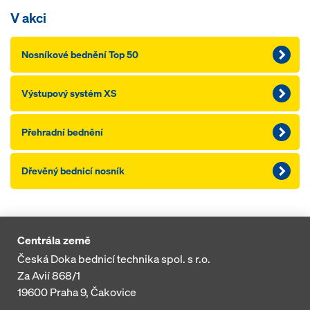
V akci
Nosníkové bednění Top 50
Výstupový systém XS
Přehradní bednění
Dřevěný bednicí nosník
Centrála země
Česká Doka bednicí technika spol. s r.o.
Za Avií 868/1
19600
Praha 9, Čakovice