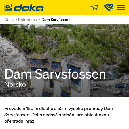
Doka
Doka
Reference
Dam Sarvfossen
Dam Sarvsfossen
Norsko
Provedení 150 m dlouhé a 50 m vysoké přehrady Dam
Sarvsfossen. Doka dodává bednění pro obloukovou
přehradní hráz.