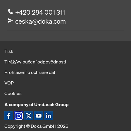
+420 284 001 311
ceska@doka.com
Tisk
Tiráž/vyloučení odpovědnosti
Prohlášení o ochraně dat
VOP
Cookies
A company of Umdasch Group
Ikona Facebook
Ikona Instagram
Ikona X
Ikona YouTube
Ikona LinkedIn
Copyright © Doka GmbH 2026