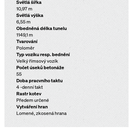
Světlá šířka
10,97 m
Světlá výška
6,55 m
Obedněná délka tunelu
1149,1 m
Tvarování
Poloměr
Typ vozíku resp. bednění
Velký římsový vozík
Počet úseků betonáže
55
Doba pracvního taktu
4 -denní takt
Rastr kotev
Předem určené
Vytváření hran
Lomené, zkosená hrana