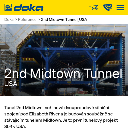
Doka
Doka
Reference
2nd Midtown Tunnel_USA
2nd Midtown Tunnel
USA
Tunel 2nd Midtown tvoří nové dvouproudové silniční
spojení pod Elizabeth River a je budován souběžně se
stávajícím tunelem Midtown. Je to první tunelový projekt
SL-1 v USA.