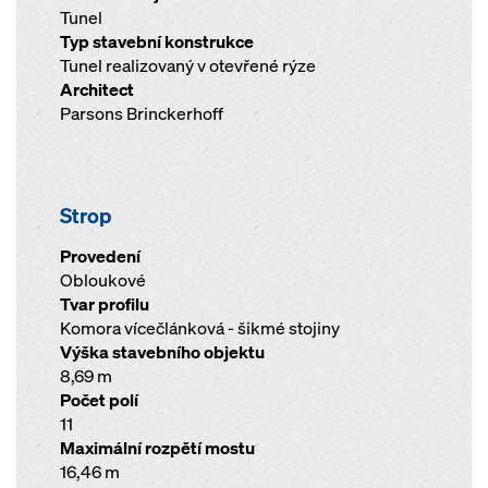
Tunel
Typ stavební konstrukce
Tunel realizovaný v otevřené rýze
Architect
Parsons Brinckerhoff
Strop
Provedení
Obloukové
Tvar profilu
Komora vícečlánková - šikmé stojiny
Výška stavebního objektu
8,69 m
Počet polí
11
Maximální rozpětí mostu
16,46 m