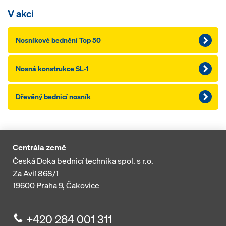
V akci
Nosníkové bednění Top 50
Nosná konstrukce SL-1
Dřevěný bednicí nosník
Centrála země
Česká Doka bednicí technika spol. s r.o.
Za Avií 868/1
19600
Praha 9, Čakovice
+420 284 001 311