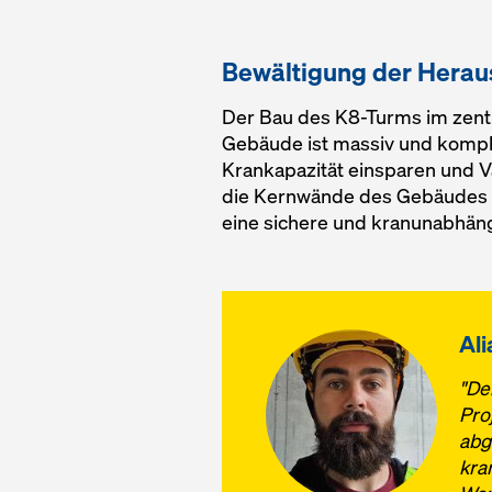
Bewältigung der Herau
Der Bau des K8-Turms im zentr
Gebäude ist massiv und komple
Krankapazität einsparen und V
die Kernwände des Gebäudes b
eine sichere und kranunabhän
Ali
"De
Pro
abg
kra