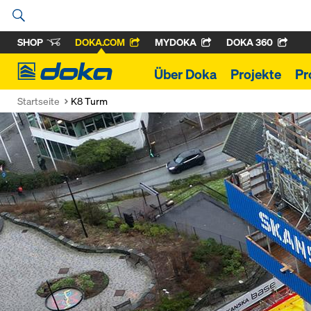
SHOP
DOKA.COM
MYDOKA
DOKA 360
Doka
Über Doka
Projekte
Pr
Startseite
K8 Turm