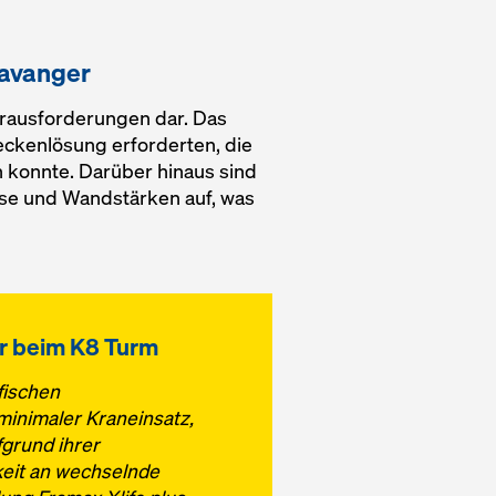
tavanger
erausforderungen dar. Das
ckenlösung erforderten, die
 konnte. Darüber hinaus sind
se und Wandstärken auf, was
er beim K8 Turm
fischen
minimaler Kraneinsatz,
grund ihrer
eit an wechselnde