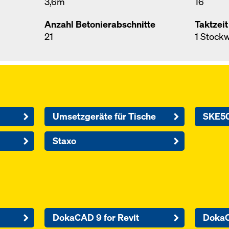
3,6m
16
Anzahl Betonierabschnitte
Taktzeit
21
1 Stock
Umsetzgeräte für Tische
SKE50
Staxo
DokaCAD 9 for Revit
DokaC