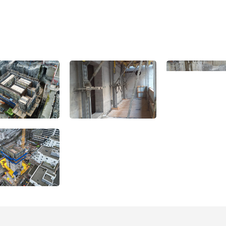
Open
Open