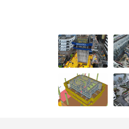
Open
Open
Open
Open