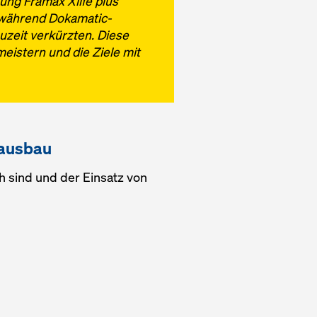
ung Framax Xlife plus
, während Dokamatic-
zeit verkürzten. Diese
eistern und die Ziele mit
hausbau
h sind und der Einsatz von