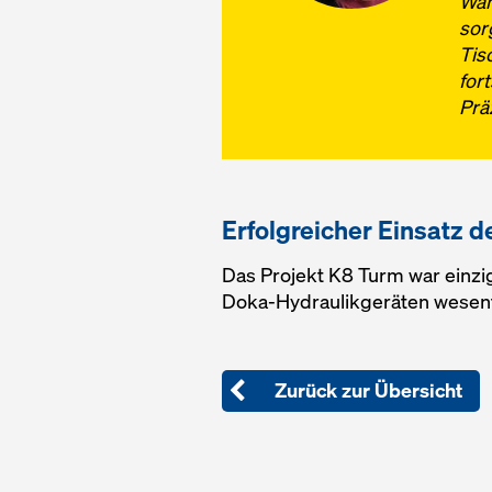
Wan
sor
Tis
for
Prä
Erfolgreicher Einsatz
Das Projekt K8 Turm war einzig
Doka-Hydraulikgeräten wesentl
Zurück zur Übersicht