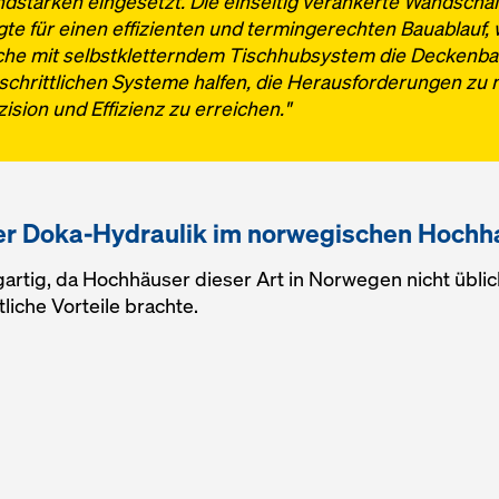
dstärken eingesetzt. Die einseitig verankerte Wandschal
gte für einen effizienten und termingerechten Bauablauf
che mit selbstkletterndem Tischhubsystem die Deckenbau
tschrittlichen Systeme halfen, die Herausforderungen zu m
zision und Effizienz zu erreichen."
 der Doka-Hydraulik im norwegischen Hoch
artig, da Hochhäuser dieser Art in Norwegen nicht üblic
iche Vorteile brachte.