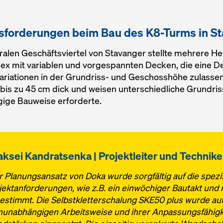
sforderungen beim Bau des K8-Turms in S
alen Geschäftsviertel von Stavanger stellte mehrere H
x mit variablen und vorgespannten Decken, die eine De
ariationen in der Grundriss- und Geschosshöhe zulassen
is zu 45 cm dick und weisen unterschiedliche Grundris
gige Bauweise erforderte.
aksei Kandratsenka | Projektleiter und Technik
r Planungsansatz von Doka wurde sorgfältig auf die spezi
jektanforderungen, wie z.B. ein einwöchiger Bautakt und 
estimmt. Die Selbstkletterschalung SKE50 plus wurde auf
nunabhängigen Arbeitsweise und ihrer Anpassungsfähigk