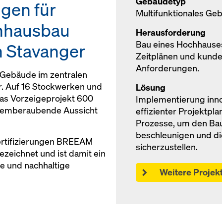
Gebäudetyp
gen für
Multifunktionales Ge
hhausbau
Herausforderung
Bau eines Hochhause
n Stavanger
Zeitplänen und kunde
Anforderungen.
 Gebäude im zentralen
r. Auf 16 Stockwerken und
Lösung
das Vorzeigeprojekt 600
Implementierung inno
atemberaubende Aussicht
effizienter Projektpl
Prozesse, um den Ba
beschleunigen und di
ertifizierungen BREEAM
sicherzustellen.
zeichnet und ist damit ein
e und nachhaltige
Weitere Projek