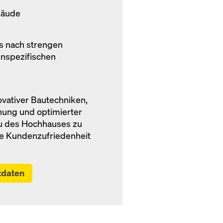
bäude
s nach strengen
nspezifischen
vativer Bautechniken,
anung und optimierter
u des Hochhauses zu
e Kundenzufriedenheit
tdaten