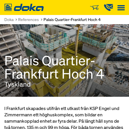
Doka
Doka
References
Palais Quartier-Frankfurt Hoch 4
Palais Quartier-
Frankfurt Hoch 4
Tyskland
I Frankfurt skapades utifrån ett utkast från KSP Engel und
Zimmermann ett höghuskomplex, som bildar en
sammankopplad enhet av fyra delar. På långt håll syns de
två tornen, 135 m och 99 m höga. För båda tornen användes