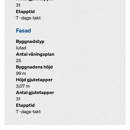
31
Etapptid
7 -dags-takt
Fasad
Byggnadstyp
lutad
Antal våningsplan
25
Byggnadens höjd
99 m
Höjd gjutetapper
3,07 m
Antal gjutetapper
31
Etapptid
7 -dags-takt