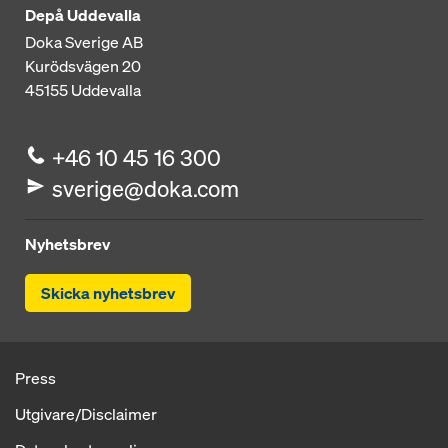
Depå Uddevalla
Doka Sverige AB
Kurödsvägen 20
45155
Uddevalla
+46 10 45 16 300
sverige@doka.com
Nyhetsbrev
Skicka nyhetsbrev
Press
Utgivare/Disclaimer