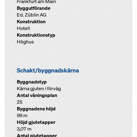
Frankfurt am Main
Byggutförande
Ed. Züblin AG
Konstruktion
Hotell
Konstruktionstyp
Höghus
Schakt/byggnadskärna
Byggnadstyp
Kärna gjuten i förväg
Antal våningsplan
25
Byggnadens höjd
99 m
Höjd gjutetapper
3,07 m
Antal gjutetapper