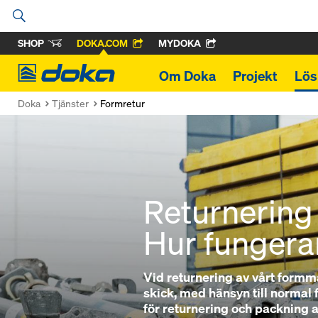
SHOP
DOKA.COM
MYDOKA
Doka
Om Doka
Projekt
Lös
Doka
Tjänster
Formretur
Returnering 
Hur fungera
Vid returnering av vårt formmat
skick, med hänsyn till normal f
för returnering och packning a