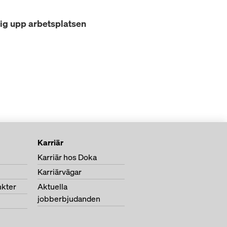
arig upp arbetsplatsen
Karriär
Karriär hos Doka
Karriärvägar
nkter
Aktuella
jobberbjudanden