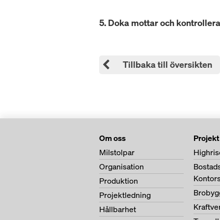
5. Doka mottar och kontrollera
Tillbaka till översikten
Om oss
Projekt
Milstolpar
Highris
Organisation
Bostad
Kontor
Produktion
Brobyg
Projektledning
Kraftv
Hållbarhet