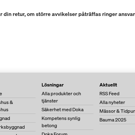
r din retur, om större avvikelser påträffas ringer ansv
Lösningar
Aktuellt
e
Alla produkter och
RSS Feed
tjänster
shus &
Alla nyheter
shus
Säkerhet med Doka
Mässor & Tidpu
gnad
Kompetens synlig
Bauma 2025
betong
erksbyggnad
Doka Forum