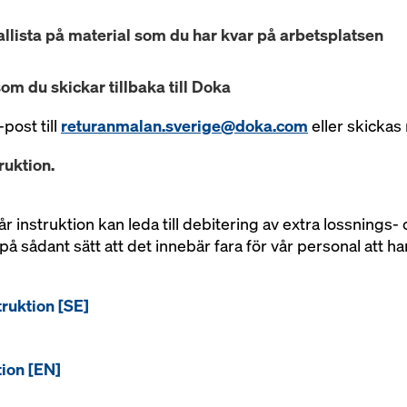
allista på material som du har kvar på arbetsplatsen
d som du skickar tillbaka till Doka
-post till
returanmalan.sverige@doka.com
eller skickas
ruktion.
år instruktion kan leda till debitering av extra lossnings
t på sådant sätt att det innebär fara för vår personal att
ruktion [SE]
tion [EN]