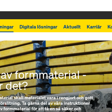
ningar
Digitala lösningar
Aktuellt
Karriär
K
av formmaterial -
r det?
erial skall materialet vara i rengjort och gott
örslitning. Ta gärna del av våra instruktioner
v formmaterial för att få en så säker och