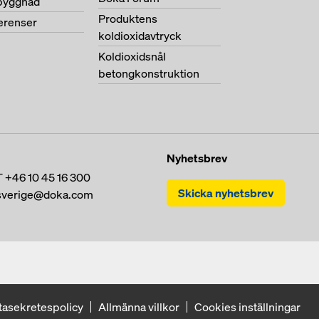
byggnad
Produktens
ferenser
koldioxidavtryck
Koldioxidsnål
betongkonstruktion
Nyhetsbrev
T
+46 10 45 16 300
Skicka nyhetsbrev
sverige@doka.com
tasekretespolicy
Allmänna villkor
Cookies inställningar