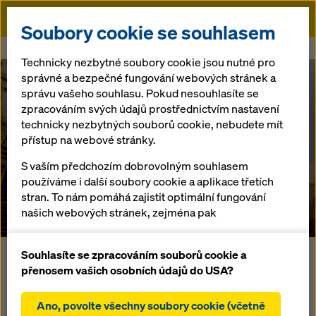
Doka
Soubory cookie se souhlasem
Doka
Reference
Hloubené tunely Troja
Technicky nezbytné soubory cookie jsou nutné pro
správné a bezpečné fungování webových stránek a
správu vašeho souhlasu. Pokud nesouhlasíte se
zpracováním svých údajů prostřednictvím nastavení
technicky nezbytných souborů cookie, nebudete mít
Hloubené tunely
přístup na webové stránky.
S vaším předchozím dobrovolným souhlasem
Troja
používáme i další soubory cookie a aplikace třetích
stran. To nám pomáhá zajistit optimální fungování
Česká Republika
našich webových stránek, zejména pak
neustálé zlepšování funkčnosti našich webových
stránek (funkční a statistické soubory cookie),
Souhlasíte se zpracováním souborů cookie a
Tunelový projekt "Hloubené tunely Troja" je součástí
usnadnění hladkého procesu nákupu při
přenosem vašich osobních údajů do USA?
Pražského obchvatu. 6.380m dlouhá komunikace byla
používání internetového obchodu Doka (funkční a
postavena pro odlehčení provozu v centru Prahy. Obě
statistické soubory cookie),
Ano, povolte všechny soubory cookie (včetně
tunelové roury byly zhotoveny se vzájemným časovým