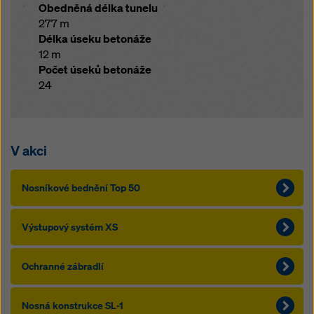
Obedněná délka tunelu
277 m
Délka úseku betonáže
12 m
Počet úseků betonáže
24
V akci
Nosníkové bednění Top 50
Výstupový systém XS
Ochranné zábradlí
Nosná konstrukce SL-1