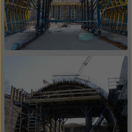
na „Odmítnout“ nebo úpravou
nastavení souborů
cookiesouborů cookie
kliknutím na nastavení souborů
cookie v dolní části této webové stránky a použitím
příslušných zaškrtávacích políček. Svůj souhlas
můžete kdykoli odvolat s budoucí účinností a bez
uvedení důvodu kliknutím na
nastavení souborů
cookie
v dolní části této webové stránky.
Více informací o našich souborech
souborů cookie
najdete v našich zásadách ochrany osobních údajů
.
Open
Nabízíme vám také možnost výběru souborů cookie
(pokročilé nastavení souborů cookie).