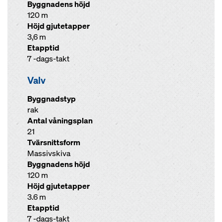
Byggnadens höjd
120 m
Höjd gjutetapper
3,6 m
Etapptid
7 -dags-takt
Valv
Byggnadstyp
rak
Antal våningsplan
21
Tvärsnittsform
Massivskiva
Byggnadens höjd
120 m
Höjd gjutetapper
3.6 m
Etapptid
7 -dags-takt