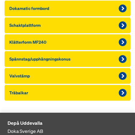
Dokamatic formbord
Schaktplattform
Klätterform MF240
Spännstag/upphängningskonus
Valvstämp
Träbalkar
Depå Uddevalla
Doka Sverige AB