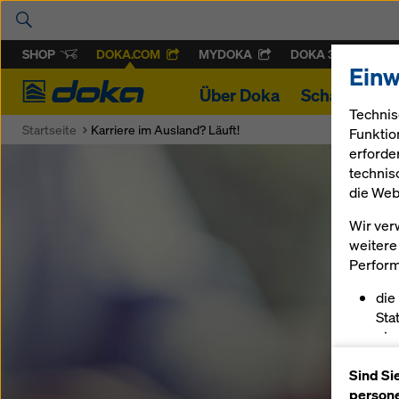
SHOP
DOKA.COM
MYDOKA
DOKA 360
Einw
Doka
Über Doka
Schalung & 
Technis
Startseite
Karriere im Ausland? Läuft!
Funktio
erforde
technis
die Web
Wir ver
weitere 
Perform
die
Sta
ein
erm
Sind Si
pas
persone
sch