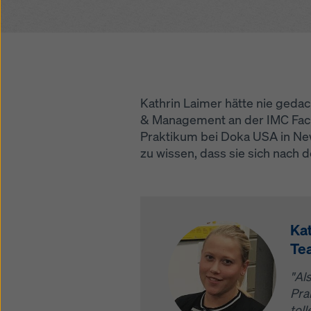
Datensc
auszuwä
Kathrin Laimer hätte nie geda
& Management an der IMC Fach
Praktikum bei Doka USA in Ne
zu wissen, dass sie sich nach
Kat
Te
"Al
Pra
tol