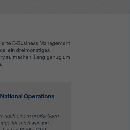
kies
tudierte E-Business Management
e, ein dreimonatiges
gary zu machen. Lang genug um
.
 National Operations
ber nach einem großartigen
ige für mich war. Ein
er besten Städte (NY)