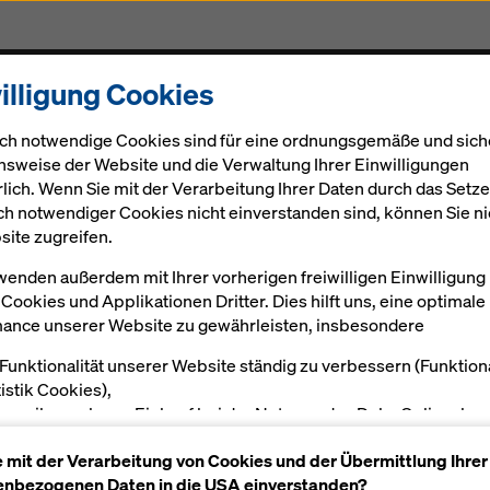
illigung Cookies
Gerüst
Projekte
Digital
Aktuelles
Karriere
ch notwendige Cookies sind für eine ordnungsgemäße und sich
nsweise der Website und die Verwaltung Ihrer Einwilligungen
rlich. Wenn Sie mit der Verarbeitung Ihrer Daten durch das Setz
ch notwendiger Cookies nicht einverstanden sind, können Sie ni
site zugreifen.
wenden außerdem mit Ihrer vorherigen freiwilligen Einwilligung
Cookies und Applikationen Dritter. Dies hilft uns, eine optimale
ance unserer Website zu gewährleisten, insbesondere
 Funktionalität unserer Website ständig zu verbessern (Funktion
tistik Cookies),
en reibungslosen Einkauf bei der Nutzung des Doka Onlineshop
öglichen (Funktionale und Statistik-Cookies) oder
e mit der Verarbeitung von Cookies und der Übermittlung Ihrer
sende Werbung für Sie als User auf bestimmten Plattformen zu
nbezogenen Daten in die USA einverstanden?
alten (Marketing-Cookies).