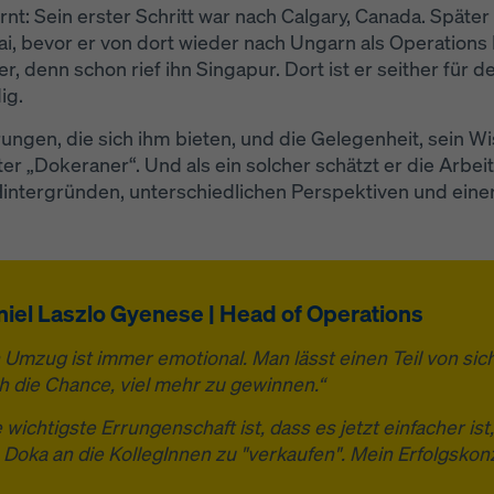
t: Sein erster Schritt war nach Calgary, Canada. Später 
, bevor er von dort wieder nach Ungarn als Operation
, denn schon rief ihn Singapur. Dort ist er seither für 
ig.
ungen, die sich ihm bieten, und die Gelegenheit, sein W
ter „Dokeraner“. Und als ein solcher schätzt er die Arbe
 Hintergründen, unterschiedlichen Perspektiven und ein
iel Laszlo Gyenese | Head of Operations
n Umzug ist immer emotional. Man lässt einen Teil von sich
h die Chance, viel mehr zu gewinnen.“
e wichtigste Errungenschaft ist, dass es jetzt einfacher is
 Doka an die KollegInnen zu "verkaufen". Mein Erfolgskon