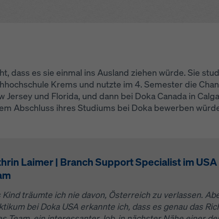
hutzerklärung
. Wir bieten Ihnen auch die Möglichkeit, Ihre Coo
hlen (Erweiterte Cookie-Einstellungen).
cht, dass es sie einmal ins Ausland ziehen würde. Sie s
hochschule Krems und nutzte im 4. Semester die Chanc
w Jersey und Florida, und dann bei Doka Canada in Cal
 dem Abschluss ihres Studiums bei Doka bewerben würde
hrin Laimer | Branch Support Specialist im USA
am
s Kind träumte ich nie davon, Österreich zu verlassen. A
ktikum bei Doka USA erkannte ich, dass es genau das Richt
les Team, ein interessanter Job, in nächster Nähe einer d