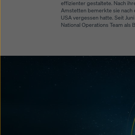
effizienter gestaltete. Nach ih
Amstetten bemerkte sie nach ei
USA vergessen hatte. Seit Juni
National Operations Team als B