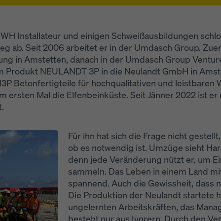
WH Installateur und einigen Schweißausbildungen schlo
 ab. Seit 2006 arbeitet er in der Umdasch Group. Zuerst
ltung in Amstetten, danach in der Umdasch Group Ventur
dem Produkt NEULANDT 3P in die Neulandt GmbH in Amst
N3P Betonfertigteile für hochqualitativen und leistbaren
um ersten Mal die Elfenbeinküste. Seit Jänner 2022 ist 
t.
Für ihn hat sich die Frage nicht gestel
ob es notwendig ist. Umzüge sieht Har
denn jede Veränderung nützt er, um E
sammeln. Das Leben in einem Land mit
spannend. Auch die Gewissheit, dass ni
Die Produktion der Neulandt startete hi
ungelernten Arbeitskräften, das Man
besteht nur aus Ivorern. Durch den Ve