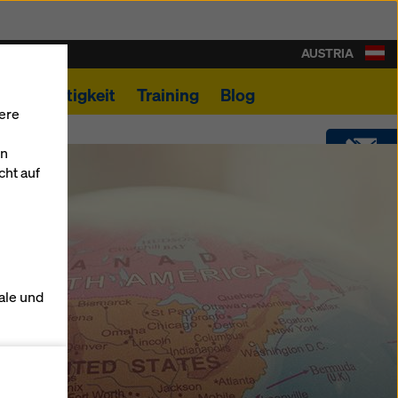
AUSTRIA
Nachhaltigkeit
Training
Blog
ere
en
cht auf
KONTAKT
DOWNLOADS
ale und
SHOP
s zu