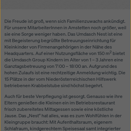
Überwachungszwecken unterliegen und dagegen
keine wirksamen Rechtsbehelfe zur Verfügung
stehen. Sie können alle einwilligungspflichtigen
Die Freude ist groß, wenn sich Familienzuwachs ankündigt.
Cookies ablehnen, indem Sie auf "Ablehnen" klicken
Für unsere MitarbeiterInnen in Amstetten noch größer, weil
oder Ihre
Cookie Einstellungen
anpassen, indem Sie
sie eine Sorge weniger haben. Das Umdasch Nest ist eine
auf Cookie Einstellungen am Ende dieser Website
mit Begeisterung begrüßte Betreuungseinrichtung für
klicken und die entsprechenden Checkboxen
Kleinkinder von Firmenangehörigen in der Nähe des
verwenden. Sie können Ihre Einwilligung jederzeit
2
Headquarters. Auf einer Nutzungsfläche von 150 m
grundlos mit Wirkung für die Zukunft widerrufen,
bietet
die Umdasch Group Kindern im Alter von 1 – 3 Jahren eine
indem Sie zB auf
Cookie Einstellungen
am Ende
Ganztagsbetreuung von 7:00 – 18:00 an. Aufgrund des
dieser Website klicken.
hohen Zulaufs ist eine rechtzeitige Anmeldung wichtig. Die
Weitere Informationen zu unseren Cookies finden Sie
15 Plätze in der vom Niederösterreichischen Hilfswerk
in unserer Datenschutzerklärung
. Wir bieten Ihnen
betriebenen Krabbelstube sind höchst begehrt.
auch die Möglichkeit, Ihre Cookies auszuwählen
Auch für beste Verpflegung ist gesorgt. Genauso wie ihre
(Erweiterte Cookie-Einstellungen).
Eltern genießen die Kleinen ein im Betriebsrestaurant
frisch zubereitetes Mittagessen sowie eine köstliche
Jause. Das „Nest“ hat alles, was es zum Wohlfühlen in der
Kleingruppe braucht: Mit Aufenthaltsraum, eigenem
Schlafraum, kindgerechtem Speisesaal samt integrierter