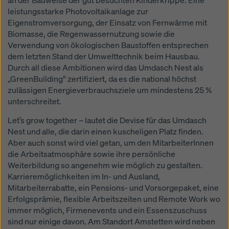
an der Bauweise der gut besuchten Kinderkrippe. Eine
leistungsstarke Photovoltaikanlage zur
Eigenstromversorgung, der Einsatz von Fernwärme mit
Biomasse, die Regenwassernutzung sowie die
Verwendung von ökologischen Baustoffen entsprechen
dem letzten Stand der Umwelttechnik beim Hausbau.
Durch all diese Ambitionen wird das Umdasch Nest als
„GreenBuilding“ zertifiziert, da es die national höchst
zulässigen Energieverbrauchsziele um mindestens 25 %
unterschreitet.
Let’s grow together – lautet die Devise für das Umdasch
Nest und alle, die darin einen kuscheligen Platz finden.
Aber auch sonst wird viel getan, um den MitarbeiterInnen
die Arbeitsatmosphäre sowie ihre persönliche
Weiterbildung so angenehm wie möglich zu gestalten.
Karrieremöglichkeiten im In- und Ausland,
Mitarbeiterrabatte, ein Pensions- und Vorsorgepaket, eine
Erfolgsprämie, flexible Arbeitszeiten und Remote Work wo
immer möglich, Firmenevents und ein Essenszuschuss
sind nur einige davon. Am Standort Amstetten wird neben