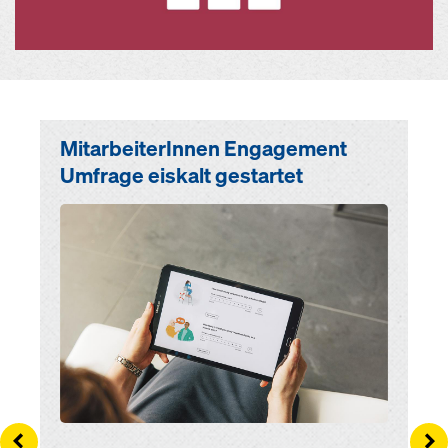
MitarbeiterInnen Engagement
Umfrage eiskalt gestartet
Open
Left
Ri