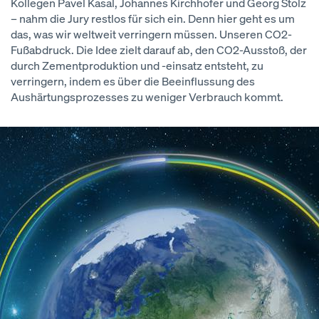
Kollegen Pavel Kasal, Johannes Kirchhofer und Georg Stolz
– nahm die Jury restlos für sich ein. Denn hier geht es um
das, was wir weltweit verringern müssen. Unseren CO2-
Fußabdruck. Die Idee zielt darauf ab, den CO2-Ausstoß, der
durch Zementproduktion und -einsatz entsteht, zu
verringern, indem es über die Beeinflussung des
Aushärtungsprozesses zu weniger Verbrauch kommt.