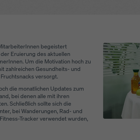
hutzerklärung
. Wir bieten Ihnen auch die Möglichkeit, Ihre Coo
hlen (Erweiterte Cookie-Einstellungen).
Open
itarbeiterInnen begeistert
der Eruierung des aktuellen
hmerInnen. Um die Motivation hoch zu
it zahlreichen Gesundheits- und
 Fruchtsnacks versorgt.
och die monatlichen Updates zum
nd, bei denen alle mit ihren
n. Schließlich sollte sich die
nter, bei Wanderungen, Rad- und
 Fitness-Tracker verwendet wurden,