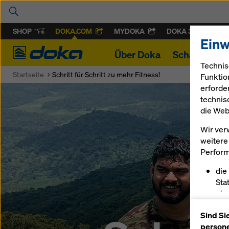
SHOP
DOKA.COM
MYDOKA
DOKA 360
Einw
Doka
Über Doka
Schalung & 
Technis
Startseite
Schritt für Schritt zu mehr Fitness!
Funktio
erforde
technis
die Web
Wir ver
weitere 
Perform
die
Sta
ein
erm
Sind Si
pas
persone
sch