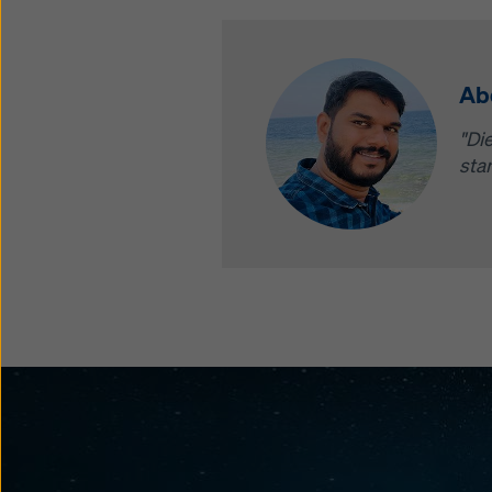
Abd
"Di
sta