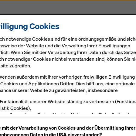
illigung Cookies
Gerüst
Projekte
Digital
Aktuelles
Karriere
ch notwendige Cookies sind für eine ordnungsgemäße und sich
nsweise der Website und die Verwaltung Ihrer Einwilligungen
rlich. Wenn Sie mit der Verarbeitung Ihrer Daten durch das Setz
ch notwendiger Cookies nicht einverstanden sind, können Sie ni
site zugreifen.
wenden außerdem mit Ihrer vorherigen freiwilligen Einwilligung
Cookies und Applikationen Dritter. Dies hilft uns, eine optimale
ance unserer Website zu gewährleisten, insbesondere
 Funktionalität unserer Website ständig zu verbessern (Funktion
tistik Cookies),
en reibungslosen Einkauf bei der Nutzung des Doka Onlineshop
öglichen (Funktionale und Statistik-Cookies) oder
e mit der Verarbeitung von Cookies und der Übermittlung Ihrer
sende Werbung für Sie als User auf bestimmten Plattformen zu
nbezogenen Daten in die USA einverstanden?
alten (Marketing-Cookies).