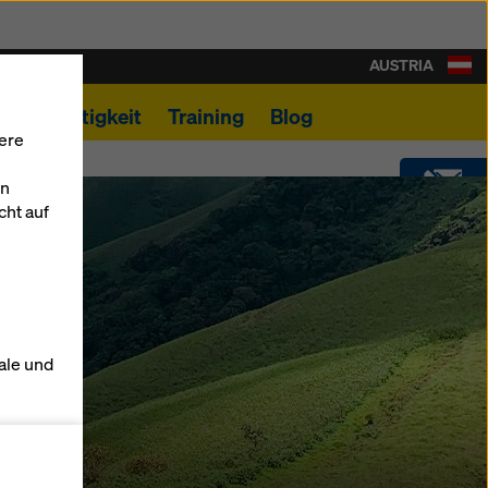
AUSTRIA
Nachhaltigkeit
Training
Blog
ere
en
cht auf
KONTAKT
DOWNLOADS
ale und
SHOP
s zu