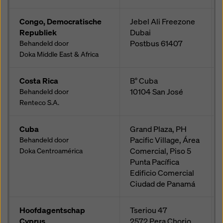
Congo, Democratische
Jebel Ali Freezone
Republiek
Dubai
Postbus
61407
Behandeld door
Doka Middle East & Africa
Costa Rica
B° Cuba
10104
San José
Behandeld door
Renteco S.A.
Cuba
Grand Plaza, PH
Pacific Village, Área
Behandeld door
Comercial, Piso 5
Doka Centroamérica
Punta Pacífica
Edificio Comercial
Ciudad de Panamá
Hoofdagentschap
Tseriou 47
Cyprus
2572
Pera Chorio