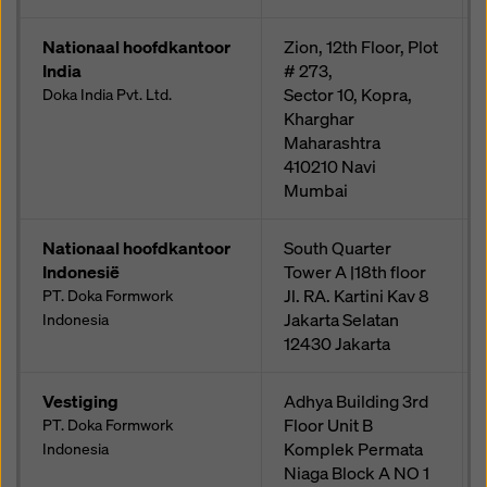
Nationaal hoofdkantoor
Zion, 12th Floor, Plot
India
# 273,
Sector 10, Kopra,
Doka India Pvt. Ltd.
Kharghar
Maharashtra
410210
Navi
Mumbai
Nationaal hoofdkantoor
South Quarter
Indonesië
Tower A |18th floor
Jl. RA. Kartini Kav 8
PT. Doka Formwork
Jakarta Selatan
Indonesia
12430
Jakarta
Vestiging
Adhya Building 3rd
Floor Unit B
PT. Doka Formwork
Komplek Permata
Indonesia
Niaga Block A NO 1