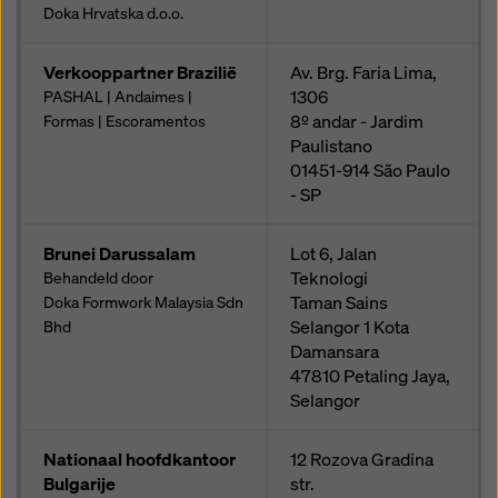
Doka Hrvatska d.o.o.
Verkooppartner Brazilië
Av. Brg. Faria Lima,
1306
PASHAL | Andaimes |
8º andar - Jardim
Formas | Escoramentos
Paulistano
01451-914
São Paulo
- SP
Brunei Darussalam
Lot 6, Jalan
Teknologi
Behandeld door
Taman Sains
Doka Formwork Malaysia Sdn
Selangor 1 Kota
Bhd
Damansara
47810
Petaling Jaya,
Selangor
Nationaal hoofdkantoor
12 Rozova Gradina
Bulgarije
str.