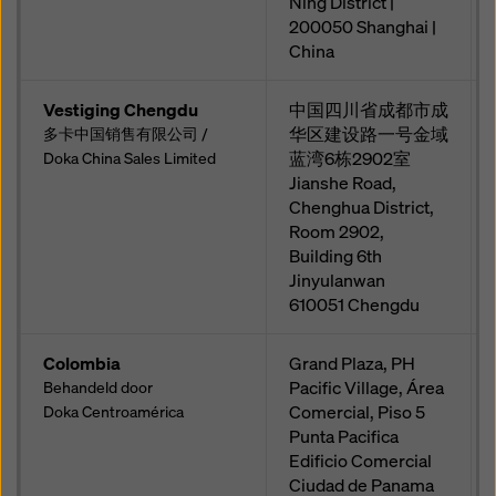
Ning District |
200050 Shanghai |
China
Vestiging Chengdu
中国四川省成都市成
华区建设路一号金域
多卡中国销售有限公司 /
蓝湾6栋2902室
Doka China Sales Limited
Jianshe Road,
Chenghua District,
Room 2902,
Building 6th
Jinyulanwan
610051
Chengdu
Colombia
Grand Plaza, PH
Pacific Village, Área
Behandeld door
Comercial, Piso 5
Doka Centroamérica
Punta Pacifica
Edificio Comercial
Ciudad de Panama