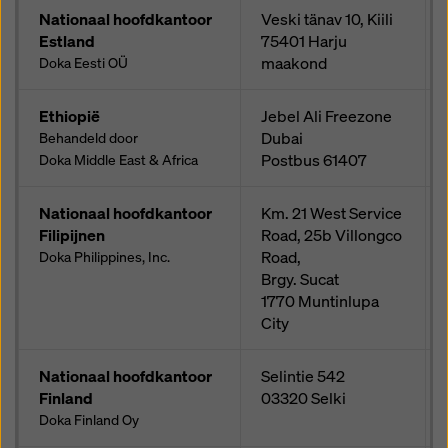
Nationaal hoofdkantoor
Veski tänav 10, Kiili
Estland
75401
Harju
maakond
Doka Eesti OÜ
Ethiopië
Jebel Ali Freezone
Dubai
Behandeld door
Postbus
61407
Doka Middle East & Africa
Nationaal hoofdkantoor
Km. 21 West Service
Filipijnen
Road, 25b Villongco
Road,
Doka Philippines, Inc.
Brgy. Sucat
1770
Muntinlupa
City
Nationaal hoofdkantoor
Selintie 542
Finland
03320
Selki
Doka Finland Oy