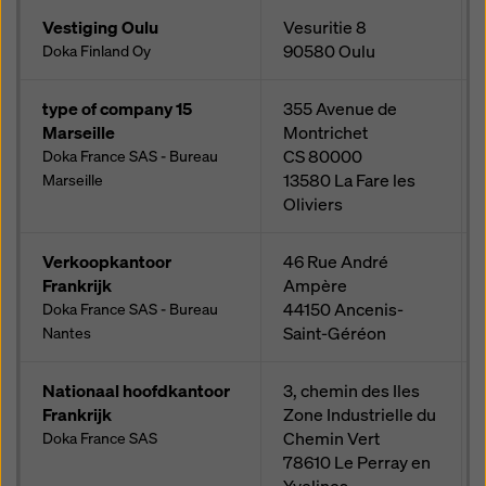
Vestiging Oulu
Vesuritie 8
90580
Oulu
Doka Finland Oy
type of company 15
355 Avenue de
Marseille
Montrichet
CS 80000
Doka France SAS - Bureau
13580
La Fare les
Marseille
Oliviers
Verkoopkantoor
46 Rue André
Frankrijk
Ampère
44150
Ancenis-
Doka France SAS - Bureau
Saint-Géréon
Nantes
Nationaal hoofdkantoor
3, chemin des Iles
Frankrijk
Zone Industrielle du
Chemin Vert
Doka France SAS
78610
Le Perray en