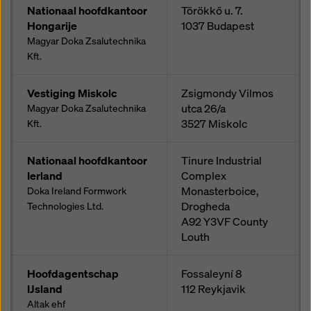
Nationaal hoofdkantoor
Törökkő u. 7.
Hongarije
1037
Budapest
Magyar Doka Zsalutechnika
Kft.
Vestiging Miskolc
Zsigmondy Vilmos
utca 26/a
Magyar Doka Zsalutechnika
3527
Miskolc
Kft.
Nationaal hoofdkantoor
Tinure Industrial
Ierland
Complex
Monasterboice,
Doka Ireland Formwork
Drogheda
Technologies Ltd.
A92 Y3VF
County
Louth
Hoofdagentschap
Fossaleyní 8
IJsland
112
Reykjavik
Altak ehf