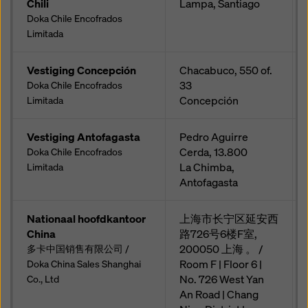
Chili
Lampa, Santiago
Doka Chile Encofrados
Limitada
Vestiging Concepción
Chacabuco, 550 of.
33
Doka Chile Encofrados
Concepción
Limitada
Vestiging Antofagasta
Pedro Aguirre
Cerda, 13.800
Doka Chile Encofrados
La Chimba,
Limitada
Antofagasta
Nationaal hoofdkantoor
上海市长宁区延安西
China
路726号6楼F室,
200050 上海 。 /
多卡中国销售有限公司 /
Room F | Floor 6 |
Doka China Sales Shanghai
No. 726 West Yan
Co., Ltd
An Road | Chang