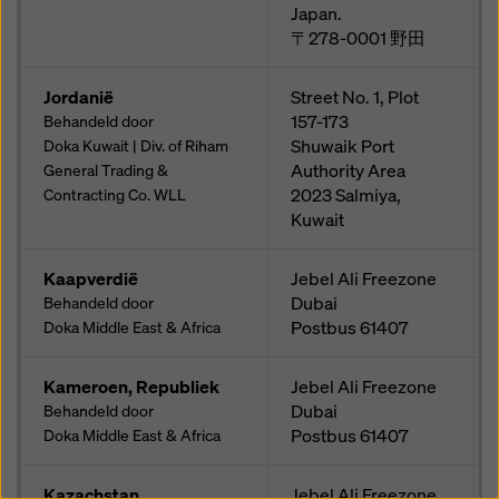
Japan.
〒278-0001
野田
Jordanië
Street No. 1, Plot
157-173
Behandeld door
Shuwaik Port
Doka Kuwait | Div. of Riham
Authority Area
General Trading &
2023
Salmiya,
Contracting Co. WLL
Kuwait
Kaapverdië
Jebel Ali Freezone
Dubai
Behandeld door
Postbus
61407
Doka Middle East & Africa
Kameroen, Republiek
Jebel Ali Freezone
Dubai
Behandeld door
Postbus
61407
Doka Middle East & Africa
Kazachstan
Jebel Ali Freezone