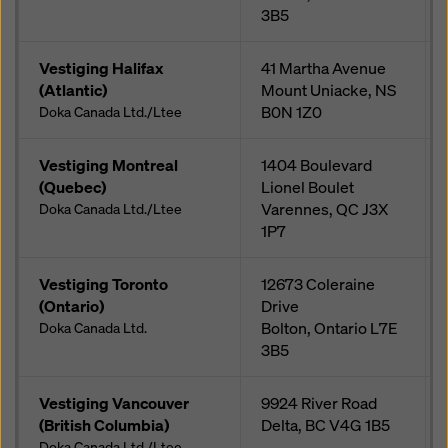
3B5
Vestiging Halifax
41 Martha Avenue
(Atlantic)
Mount Uniacke, NS
B0N 1Z0
Doka Canada Ltd./Ltee
Vestiging Montreal
1404 Boulevard
(Quebec)
Lionel Boulet
Varennes, QC
J3X
Doka Canada Ltd./Ltee
1P7
Vestiging Toronto
12673 Coleraine
(Ontario)
Drive
Bolton, Ontario
L7E
Doka Canada Ltd.
3B5
Vestiging Vancouver
9924 River Road
(British Columbia)
Delta, BC
V4G 1B5
Doka Canada Ltd./Ltee