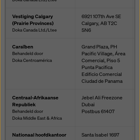
Vestiging Calgary
6921 107th Ave SE
(Prairie Provinces)
Calgary, AB
T2C
5N6
Doka Canada Ltd./Ltee
Caraïben
Grand Plaza, PH
Pacific Village, Área
Behandeld door
Comercial, Piso 5
Doka Centroamérica
Punta Pacifica
Edificio Comercial
Ciudad de Panama
Centraal-Afrikaanse
Jebel Ali Freezone
Republiek
Dubai
Postbus
61407
Behandeld door
Doka Middle East & Africa
Nationaal hoofdkantoor
Santa Isabel 1697