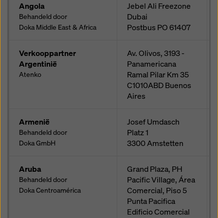
rechtsmiddelen bestaan. U kunt alle cookies waarvoor
Angola
Jebel Ali Freezone
toestemming is vereist weigeren door te klikken op
Dubai
Behandeld door
'Weigeren' of door uw
cookie-instellingen
aan te
Postbus
PO 61407
Doka Middle East & Africa
passen door te klikken op cookie-instellingen
onderaan deze website en de betreffende
Verkooppartner
Av. Olivos, 3193 -
selectievakjes te gebruiken. U kunt uw toestemming
Argentinië
Panamericana
te allen tijde intrekken met werking voor de toekomst
Ramal Pilar Km 35
Atenko
en zonder opgaaf van reden door te klikken op
C1010ABD
Buenos
cookie-instellingen
onderaan deze website.
Aires
Meer informatie over onze cookies
in ons
privacybeleid
. Wij bieden u ook de mogelijkheid om
Armenië
Josef Umdasch
uw cookies te selecteren (geavanceerde cookie-
Platz 1
Behandeld door
instellingen).
3300
Amstetten
Doka GmbH
Aruba
Grand Plaza, PH
Pacific Village, Área
Behandeld door
Comercial, Piso 5
Doka Centroamérica
Punta Pacifica
Edificio Comercial