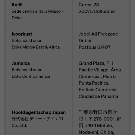
Italië
Cerca, 23
20075
Colturano
Sede centrale Italia Milano -
Doka
Ivoorkust
Jebel Ali Freezone
Dubai
Behandeld door
Postbus
61407
Doka Middle East & Africa
Jamaica
Grand Plaza, PH
Pacific Village, Área
Behandeld door
Comercial, Piso 5
Doka Centroamérica
Punta Pacifica
Edificio Comercial
Ciudad de Panamá
Hoofdagentschap Japan
千葉県野田市目吹
19-1, 〒278-0001, 野
株式会社 ディー・アイ / D.I
田. / 19-1 Mefuki,
Co., Ltd.
Noda-shi, Chiba,