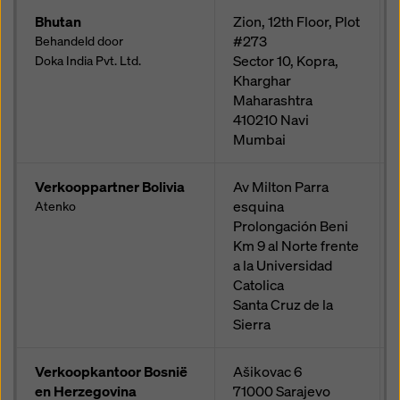
Bhutan
Zion, 12th Floor, Plot
#273
Behandeld door
Sector 10, Kopra,
Doka India Pvt. Ltd.
Kharghar
Maharashtra
410210
Navi
Mumbai
Verkooppartner Bolivia
Av Milton Parra
esquina
Atenko
Prolongación Beni
Km 9 al Norte frente
a la Universidad
Catolica
Santa Cruz de la
Sierra
Verkoopkantoor Bosnië
Ašikovac 6
en Herzegovina
71000
Sarajevo