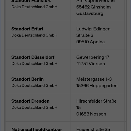
Standort Frankfurt
Am Kupferwerk 16
65462
Ginsheim-
Doka Deutschland GmbH
Gustavsburg
Standort Erfurt
Ludwig-Edinger-
Straße 3
Doka Deutschland GmbH
99510
Apolda
Standort Düsseldorf
Gewerbering 17
41751
Viersen
Doka Deutschland GmbH
Standort Berlin
Meistergasse 1-3
15366
Hoppegarten
Doka Deutschland GmbH
Standort Dresden
Hirschfelder Straße
15
Doka Deutschland GmbH
01683
Nossen
Nationaal hoofdkantoor
Frauenstraße 35