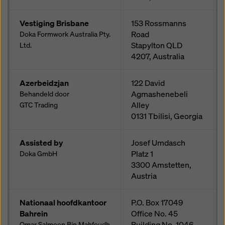
Vestiging Brisbane
153 Rossmanns
Road
Doka Formwork Australia Pty.
Stapylton QLD
Ltd.
4207, Australia
Azerbeidzjan
122 David
Agmashenebeli
Behandeld door
Alley
GTC Trading
0131
Tbilisi, Georgia
Assisted by
Josef Umdasch
Platz 1
Doka GmbH
3300
Amstetten,
Austria
Nationaal hoofdkantoor
P.O. Box 17049
Bahrein
Office No. 45
Building No. 1046
Omar Salmeen Bin Mahfoudh