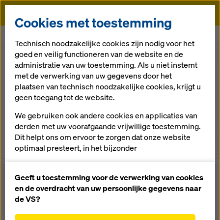
Doka
Cookies met toestemming
Doka
Locations
Technisch noodzakelijke cookies zijn nodig voor het
goed en veilig functioneren van de website en de
administratie van uw toestemming. Als u niet instemt
Alle continenten
met de verwerking van uw gegevens door het
plaatsen van technisch noodzakelijke cookies, krijgt u
Alle landen
geen toegang tot de website.
We gebruiken ook andere cookies en applicaties van
Alle steden
derden met uw voorafgaande vrijwillige toestemming.
Dit helpt ons om ervoor te zorgen dat onze website
275
Vestigingen gevonden
optimaal presteert, in het bijzonder
het voortdurend verbeteren van de functionaliteit
van onze website (functionele en statistische
Geeft u toestemming voor de verwerking van cookies
cookies),
en de overdracht van uw persoonlijke gegevens naar
VESTIGING
het vergemakkelijken van een soepel
de VS?
aankoopproces bij het gebruik van de Doka-
Hoofdagentschap GLP
Guadeloupe, Saint