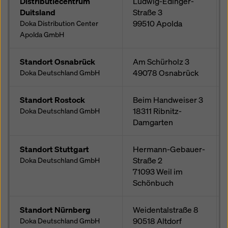
Distributiecentrum
Ludwig-Edinger-
Duitsland
Straße 3
99510
Apolda
Doka Distribution Center
Apolda GmbH
Standort Osnabrück
Am Schürholz 3
49078
Osnabrück
Doka Deutschland GmbH
Standort Rostock
Beim Handweiser 3
18311
Ribnitz-
Doka Deutschland GmbH
Damgarten
Standort Stuttgart
Hermann-Gebauer-
Straße 2
Doka Deutschland GmbH
71093
Weil im
Schönbuch
Standort Nürnberg
Weidentalstraße 8
90518
Altdorf
Doka Deutschland GmbH