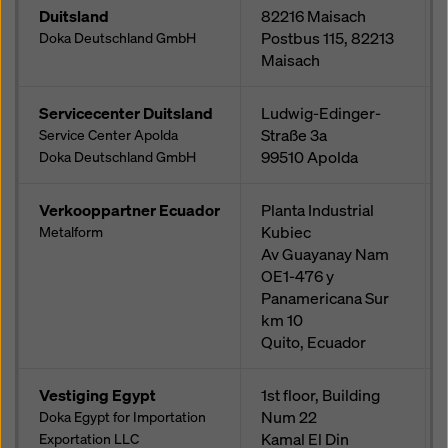
Duitsland
82216
Maisach
Postbus
115, 82213
Doka Deutschland GmbH
Maisach
Servicecenter Duitsland
Ludwig-Edinger-
Straße 3a
Service Center Apolda
99510
Apolda
Doka Deutschland GmbH
Verkooppartner Ecuador
Planta Industrial
Kubiec
Metalform
Av Guayanay Nam
OE1-476 y
Panamericana Sur
km 10
Quito, Ecuador
Vestiging Egypt
1st floor, Building
Num 22
Doka Egypt for Importation
Kamal El Din
Exportation LLC