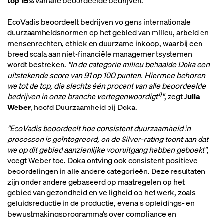
top 15%
van alle beoordeelde bedrijven.
EcoVadis beoordeelt bedrijven volgens internationale
duurzaamheidsnormen op het gebied van milieu, arbeid en
mensenrechten, ethiek en duurzame inkoop, waarbij een
breed scala aan niet-financiële managementsystemen
wordt bestreken.
"In de categorie milieu behaalde Doka een
uitstekende score van 91 op 100 punten. Hiermee behoren
we tot de top, die slechts één procent van alle beoordeelde
1)
bedrijven in onze branche vertegenwoordigt
"
, zegt
Julia
Weber
, hoofd Duurzaamheid bij Doka.
"EcoVadis beoordeelt hoe consistent duurzaamheid in
processen is geïntegreerd, en de Silver-rating toont aan dat
we op dit gebied aanzienlijke vooruitgang hebben geboekt"
,
voegt Weber toe. Doka ontving ook consistent positieve
beoordelingen in alle andere categorieën. Deze resultaten
zijn onder andere gebaseerd op maatregelen op het
gebied van gezondheid en veiligheid op het werk, zoals
geluidsreductie in de productie, evenals opleidings- en
bewustmakingsprogramma’s over compliance en