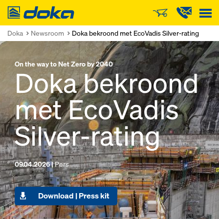
Doka
Doka
Newsroom
Doka bekroond met EcoVadis Silver-rating
On the way to Net Zero by 2040
Doka bekroond
met EcoVadis
Silver-rating
09.04.2026 |
Pers
Download | Press kit