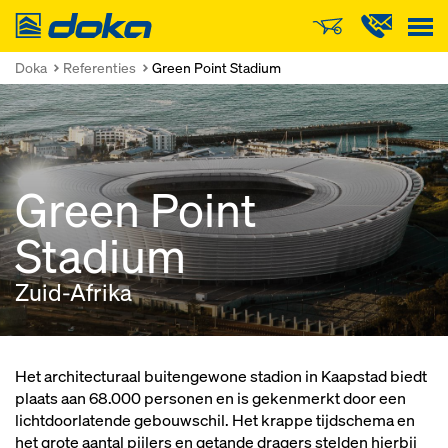
Doka
Doka
Referenties
Green Point Stadium
Green Point
Stadium
Zuid-Afrika
Het architecturaal buitengewone stadion in Kaapstad biedt
plaats aan 68.000 personen en is gekenmerkt door een
lichtdoorlatende gebouwschil. Het krappe tijdschema en
het grote aantal pijlers en getande dragers stelden hierbij