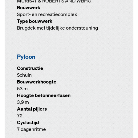
MURRAY & ROBERTS AND WBHO
Bouwwerk
Sport- en recreatiecomplex
Type bouwwerk
Brugdek met tijdelijke ondersteuning
Pyloon
Constructie
Schuin
Bouwwerkhoogte
53 m
Hoogte betonneerfasen
3,9 m
Aantal pijlers
72
Cyclustijd
7 dagenritme