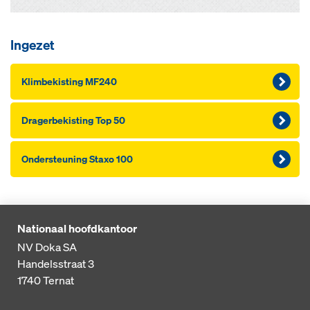
Ingezet
Klimbekisting MF240
Dragerbekisting Top 50
Ondersteuning Staxo 100
Nationaal hoofdkantoor
NV Doka SA
Handelsstraat 3
1740
Ternat