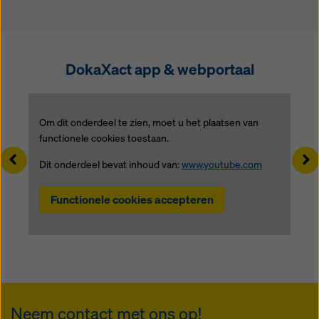
DokaXact app & webportaal
Om dit onderdeel te zien, moet u het plaatsen van
functionele cookies toestaan.
Left
Ri
Dit onderdeel bevat inhoud van:
www.youtube.com
Functionele cookies accepteren
Neem contact met ons op!