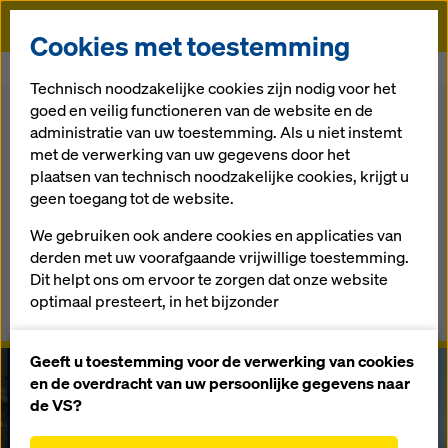
Doka
Cookies met toestemming
Doka
DokaXact Load & Pressure
Technisch noodzakelijke cookies zijn nodig voor het
goed en veilig functioneren van de website en de
Terug naar het overzicht
administratie van uw toestemming. Als u niet instemt
met de verwerking van uw gegevens door het
DokaXact Load & Pressure
plaatsen van technisch noodzakelijke cookies, krijgt u
geen toegang tot de website.
Maak het onzichtbare zichtbaar
We gebruiken ook andere cookies en applicaties van
derden met uw voorafgaande vrijwillige toestemming.
Overzicht
Dit helpt ons om ervoor te zorgen dat onze website
optimaal presteert, in het bijzonder
Gebruikershandleidingen, documenten en video´s
het voortdurend verbeteren van de functionaliteit
van onze website (functionele en statistische
Geeft u toestemming voor de verwerking van cookies
cookies),
en de overdracht van uw persoonlijke gegevens naar
het vergemakkelijken van een soepel
de VS?
aankoopproces bij het gebruik van de Doka-