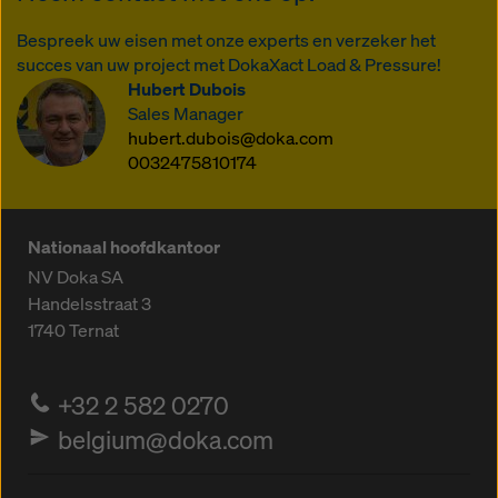
Bespreek uw eisen met onze experts en verzeker het
succes van uw project met DokaXact Load & Pressure!
Hubert Dubois
Sales Manager
hubert.dubois@doka.com
0032475810174
Nationaal hoofdkantoor
NV Doka SA
Handelsstraat 3
1740
Ternat
+32 2 582 0270
belgium@doka.com