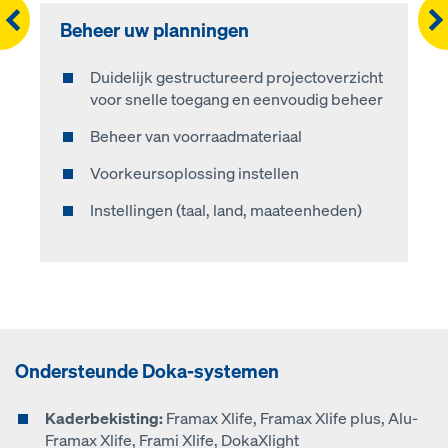
Righ
Beheer uw planningen
Planning
Bekistingsoplossing
Materiaallijst
Duidelijk gestructureerd projectoverzicht
Stap 1: kies uw bekisting
Automatische berekening van de
Automatische generatie van de
voor snelle toegang en eenvoudig beheer
bekistingsoplossing
materiaallijst
Stap 2: selecteer het voorraadmateriaal
Beheer van voorraadmateriaal
3D-visualisatie (verschillende weergave-
Lijst gesorteerd op eigen en benodigd
Stap 3: voer de geometrie van het element
opties)
materiaal
Voorkeursoplossing instellen
in
Download als PDF
Bestel het benodigde materiaal via uw
Instellingen (taal, land, maateenheden)
Stap 4: bepaal de stortfasen
eigen aankoopdienst (.csv-bestand) of
rechtstreeks in de Doka Online Shop
Stap 5: selecteer de accessoires
Ondersteunde Doka-systemen
Kaderbekisting:
Framax Xlife, Framax Xlife plus, Alu-
Framax Xlife, Frami Xlife, DokaXlight