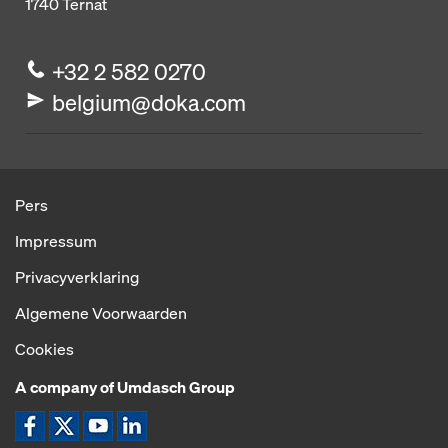
1740
Ternat
+32 2 582 0270
belgium@doka.com
Pers
Impressum
Privacyverklaring
Algemene Voorwaarden
Cookies
A company of Umdasch Group
Pictogram Facebook
Pictogram X
Pictogram YouTube
Pictogram LinkedIn