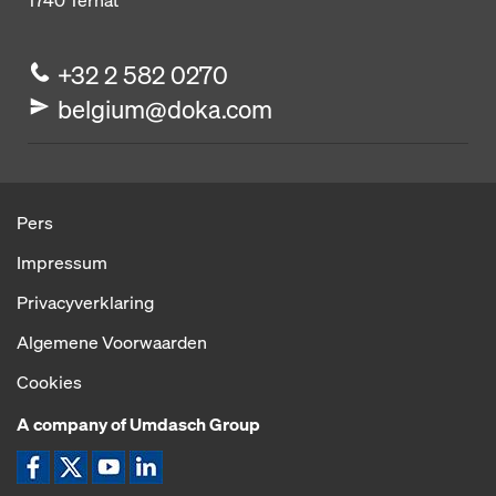
1740
Ternat
+32 2 582 0270
belgium@doka.com
Pers
Impressum
Privacyverklaring
Algemene Voorwaarden
Cookies
A company of Umdasch Group
Pictogram Facebook
Pictogram X
Pictogram YouTube
Pictogram LinkedIn