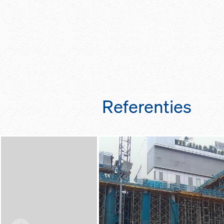
Ergonomisch en ve
kraan werken op 
verplaatsing vanaf
zelfklimmend tafe
de Doka-verplaat
Geen beperkingen
windsnelheden to
verticaal verplaats
zonder kraan
Permanente besc
bouwploeg door 
Referenties
afsluitingen bij he
TLS