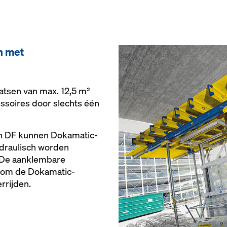
n met
aatsen van max. 12,5 m²
cessoires door slechts één
n DF kunnen Dokamatic-
hydraulisch worden
. De aanklembare
t om de Dokamatic-
rrijden.