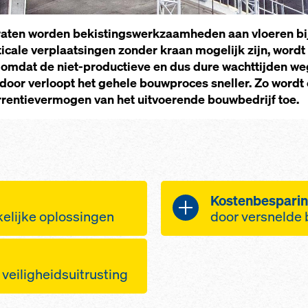
aten worden bekistingswerkzaamheden aan vloeren bij
icale verplaatsingen zonder kraan mogelijk zijn, wordt 
omdat de niet-productieve en dus dure wachttijden weg
door verloopt het gehele bouwproces sneller. Zo wordt 
rentievermogen van het uitvoerende bouwbedrijf toe.
Kostenbespari
elijke oplossingen
door versnelde
logistiek op het
Snel en eenvo
dat minder kranen
de tafels met 
veiligheidsuitrusting
jden benodigd zijn
handelingen
elijk en zonder
Verplaatsen va