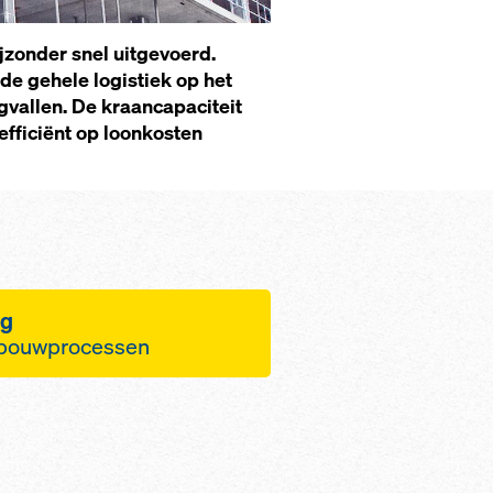
zonder snel uitgevoerd.
de gehele logistiek op het
vallen. De kraancapaciteit
efficiënt op loonkosten
ng
 bouwprocessen
udig positioneren van
slechts enkele
n tot 12,5 m² grote