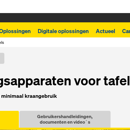
Oplossingen
Digitale oplossingen
Actueel
Car
els
gsapparaten voor tafe
et minimaal kraangebruik
Gebruikershandleidingen,
documenten en video´s