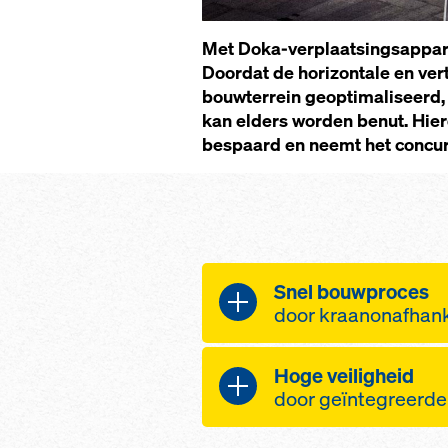
Met Doka-verplaatsingsappar
Doordat de horizontale en vert
bouwterrein geoptimaliseerd, 
kan elders worden benut. Hier
bespaard en neemt het concur
Snel bouwproces
door kraanonafhank
Geoptimaliseerde 
Hoge veiligheid
bouwterrein door
door geïntegreerde 
en minder kraanti
Volledig onafhank