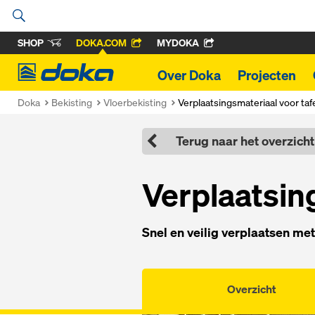
SHOP
DOKA.COM
MYDOKA
Doka
Over Doka
Projecten
Doka
Bekisting
Vloerbekisting
Verplaatsingsmateriaal voor taf
Terug naar het overzicht
Verplaatsin
Snel en veilig verplaatsen m
Overzicht