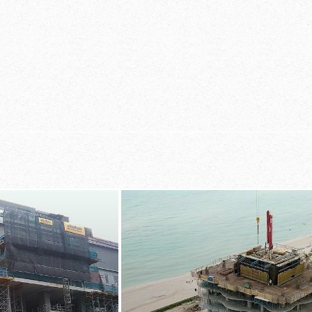
ilig werken door
elke hoogte door
tafeloppervla
 de vloerplaat met
lliftsysteem
man
singsapparaten
Vloertafels zo
 bij
verplaatsen n
t 72 km/h door
in slechts 20
en van tafels
tafelliftsyste
herming van de
rondom gesloten
t tafelliftsysteem