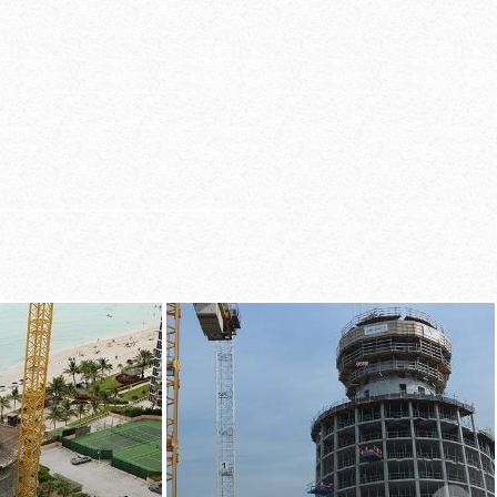
kken door slechts één
nder kraan verticaal
aar de volgende etage
 seconden, met het
em TLS