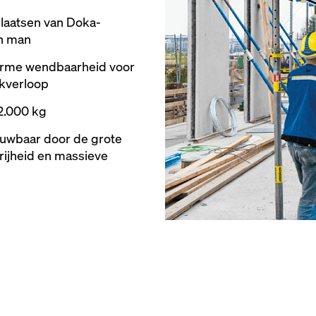
plaatsen van Doka-
én man
orme wendbaarheid voor
kverloop
2.000 kg
ouwbaar door de grote
ijheid en massieve