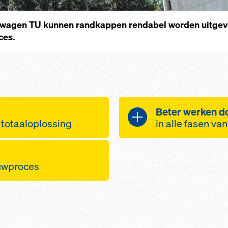
gswagen TU kunnen randkappen rendabel worden uitgev
ces.
Beter werken do
 totaaloplossing
in alle fasen va
swerkzaamheden
Optimale bescher
bouwpersoneel d
ouwproces
van totaalsysteem
hoge actieve 
en vlot bouwproces
erde
veiligheidsst
n
geprefabricee
en/bekistingselementen
gebruiksklare
zonder snelle
gen van wapening
omlopende st