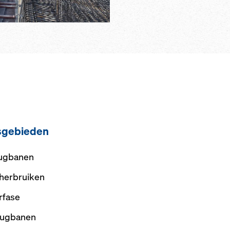
gsgebieden
rugbanen
 herbruiken
rfase
rugbanen