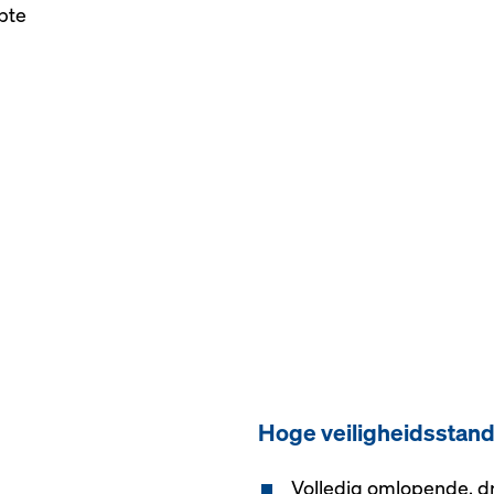
pte
Hoge veiligheidsstan
Volledig omlopende, d