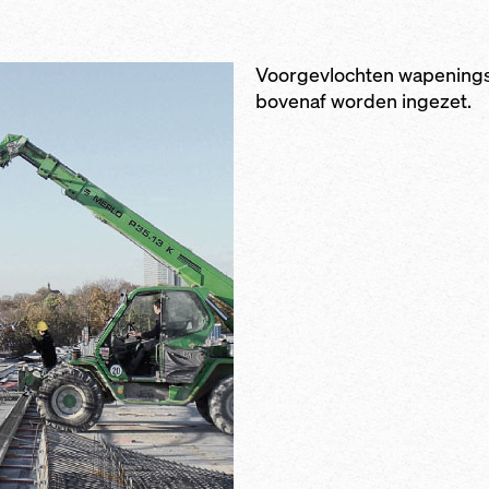
fabriceerde
n af
betrouwbare 
n
structie
ingebouwde v
taal en verticaal
r het normale
ongewild verr
Voorgevlochten wapening
n zwenkbeweging
bekistingswa
bovenaf worden ingezet.
nvoudig bekisten
amheden) en voor
n
j de uitvoering