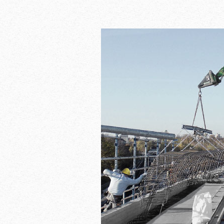
opbouw van gepre
en beton van bove
systeemeenhede
onderrijdende con
gelijktijdig horizon
weinig hinder voo
ontkisten met ee
verkeer (bijv. bij
nauwkeurig en ee
saneringswerkza
via spindelschore
het bouwproces bi
van randkappen