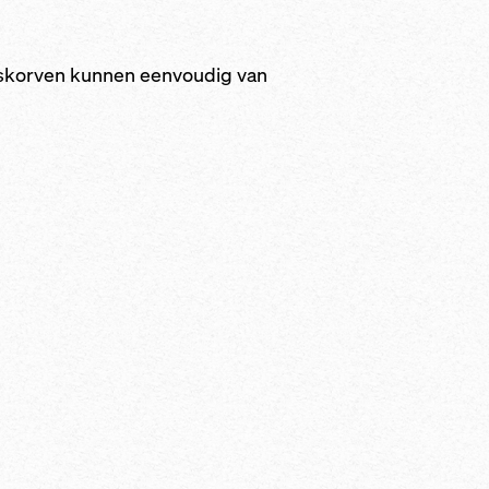
rugweerbeveiliging
eiligheidsrem tegen
ijden van de
skorven kunnen eenvoudig van
gen