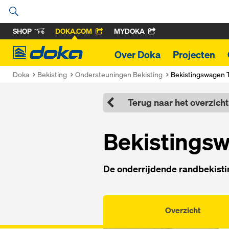
SHOP
DOKA.COM
MYDOKA
Doka
Over Doka
Projecten
Doka
Bekisting
Ondersteuningen Bekisting
Bekistingswagen 
Terug naar het overzicht
Bekistings
De onderrijdende randbekisti
Overzicht