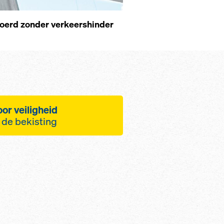
oerd zonder verkeershinder
or veiligheid
n de bekisting
ming van het
oor
en passieve
andaarden
rde, snel
 werkplatformen
eigerbuizen voor een