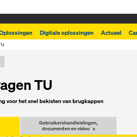
Oplossingen
Digitale oplossingen
Actueel
Car
TU
wagen TU
ng voor het snel bekisten van brugkappen
Gebruikershandleidingen,
documenten en video´s