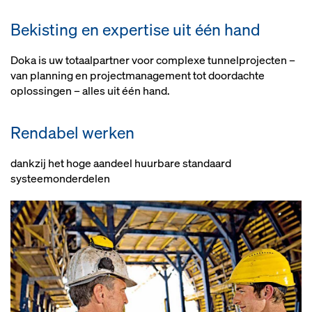
Bediening naar behoefte, van
documentatie, van
schoren
eenvoudige
montageplannen tot
Bekisting en expertise uit één hand
verplaatsingsoplossing tot volledig
risicobeoordeling
hydraulische uitrusting
Doka is uw totaalpartner voor complexe tunnelprojecten –
Vlot bouwproces
van planning en projectmanagement tot doordachte
oplossingen – alles uit één hand.
Optioneel: Korte opbouwtijden
door voorgemonteerde
bekistings- en
Rendabel werken
ondersteuningsonderdelen
dankzij het hoge aandeel huurbare standaard
systeemonderdelen