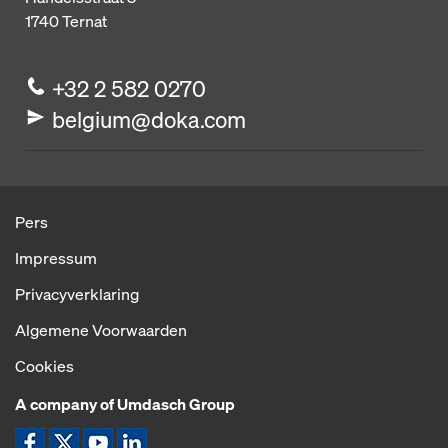
1740
Ternat
+32 2 582 0270
belgium@doka.com
Pers
Impressum
Privacyverklaring
Algemene Voorwaarden
Cookies
A company of Umdasch Group
Pictogram Facebook
Pictogram X
Pictogram YouTube
Pictogram LinkedIn