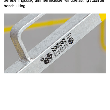
berekeningsdiagrammen inclusief windbelasting staan ter
beschikking.