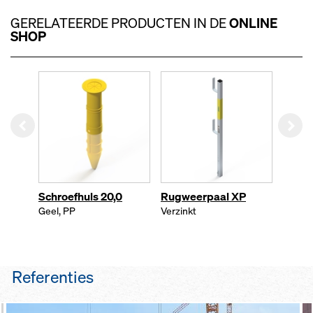
leuningstaanders perfect aan alle
dankzij stabiele lichte constructie
GERELATEERDE PRODUCTEN IN DE
ONLINE
behoeften en bespaart de
door geïntegreerde onderdelen,
SHOP
investering in een complexe
wat extra kosten bespaart
voorraad van allerlei types
Left
Rig
Schroefhuls 20,0
Rugweerpaal XP
Spiek
Geel, PP
Verzinkt
Verzin
Referenties