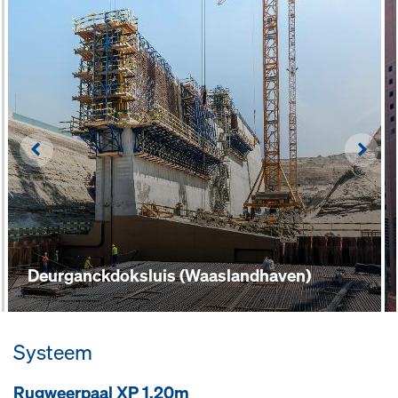
Left
Righ
Deurganckdoksluis (Waaslandhaven)
Systeem
Rugweerpaal XP 1,20m