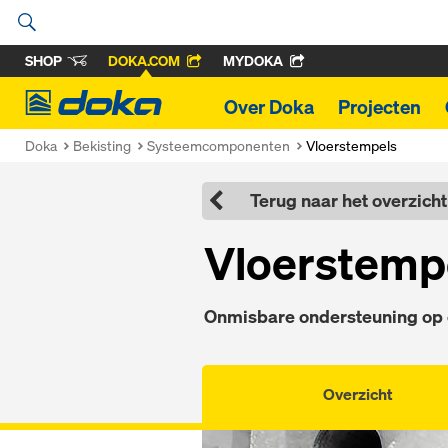
SHOP
DOKA.COM
MYDOKA
Doka
Over Doka
Projecten
Doka
Bekisting
Systeemcomponenten
Vloerstempels
Terug naar het overzicht
Vloerstemp
Onmisbare ondersteuning op 
Overzicht