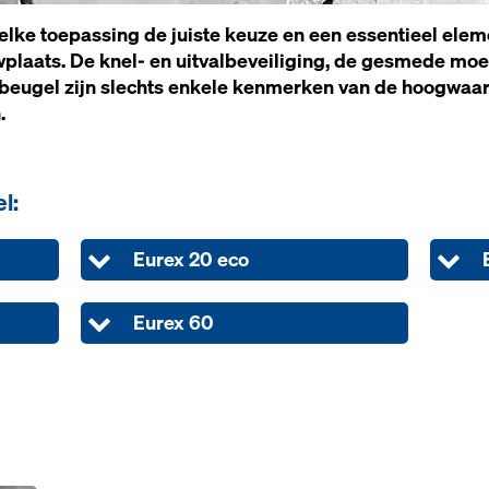
elke toepassing de juiste keuze en een essentieel elem
laats. De knel- en uitvalbeveiliging, de gesmede moer
eugel zijn slechts enkele kenmerken van de hoogwaard
.
l:
Eurex 20 eco
Eurex 60