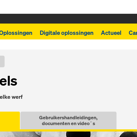
Oplossingen
Digitale oplossingen
Actueel
Car
els
elke werf
Gebruikershandleidingen,
documenten en video´s