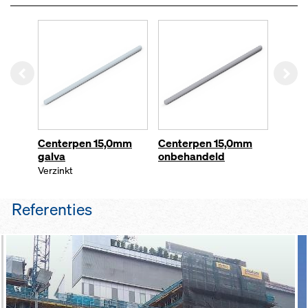
Left
Rig
Centerpen 15,0mm
Centerpen 15,0mm
Cent
galva
onbehandeld
galva
Verzinkt
Verzin
Referenties