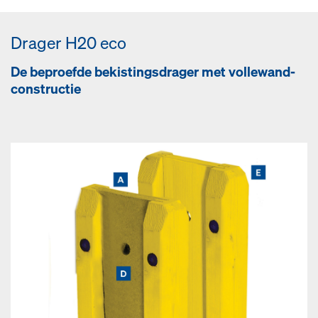
Drager H20 eco
De be­proef­de be­kis­tings­dra­ger met vol­le­wand­
con­struc­tie