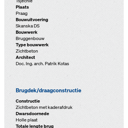
Tsjechië
Plaats
Praag
Bouwuitvoering
Skanska DS
Bouwwerk
Bruggenbouw
Type bouwwerk
Zichtbeton
Architect
Doc. Ing. arch. Patrik Kotas
Brugdek/draagconstructie
Constructie
Zichtbeton met kaderafdruk
Dwarsdoornede
Holle plaat
Totale lengte brug