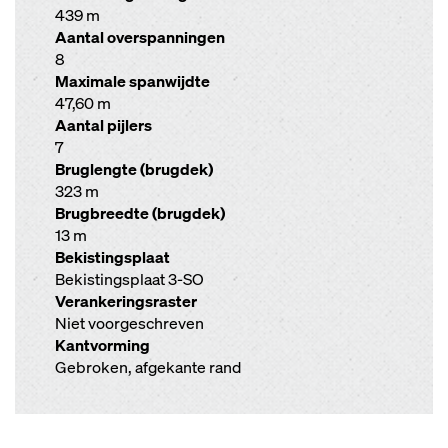
439 m
Aantal overspanningen
8
Maximale spanwijdte
47,60 m
Aantal pijlers
7
Bruglengte (brugdek)
323 m
Brugbreedte (brugdek)
13 m
Bekistingsplaat
Bekistingsplaat 3-SO
Verankeringsraster
Niet voorgeschreven
Kantvorming
Gebroken, afgekante rand