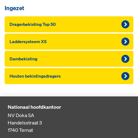
Ingezet
Dragerbekisting Top 50
Laddersysteem XS
Dambekisting
Houten bekistingsdragers
Nationaal hoofdkantoor
NV Doka SA
Handelsstraat 3
1740
Ternat