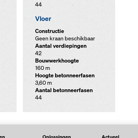
44
Vloer
Constructie
Geen kraan beschikbaar
Aantal verdiepingen
42
Bouwwerkhoogte
160 m
Hoogte betonneerfasen
3,60 m
Aantal betonneerfasen
44
ten
Oplossingen
Actueel