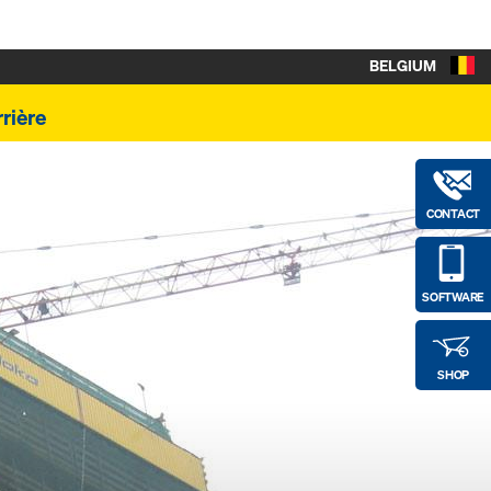
BELGIUM
rière
CONTACT
SOFTWARE
SHOP