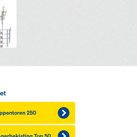
et
ppentoren 250
gerbekisting Top 50