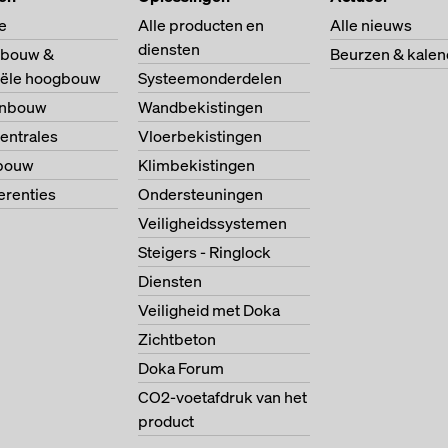
e
Alle producten en
Alle nieuws
diensten
bouw &
Beurzen & kalen
riële hoogbouw
Systeemonderdelen
enbouw
Wandbekistingen
entrales
Vloerbekistingen
bouw
Klimbekistingen
ferenties
Ondersteuningen
Veiligheidssystemen
Steigers - Ringlock
Diensten
Veiligheid met Doka
Zichtbeton
Doka Forum
CO2-voetafdruk van het
product