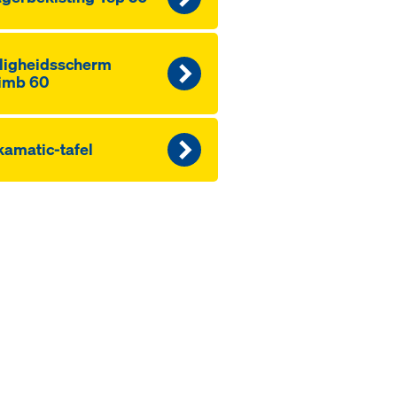
ligheidsscherm
imb 60
amatic-tafel