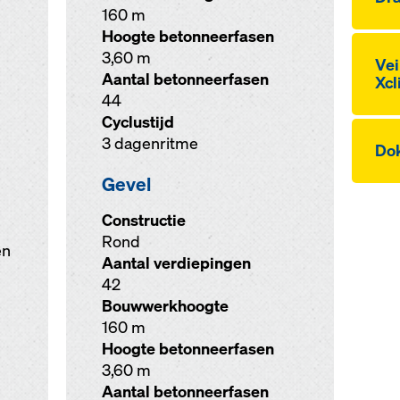
160 m
Hoogte betonneerfasen
3,60 m
Vei
Aantal betonneerfasen
Xcl
44
Cyclustijd
3 dagenritme
Dok
Gevel
Constructie
Rond
en
Aantal verdiepingen
42
Bouwwerkhoogte
160 m
Hoogte betonneerfasen
3,60 m
Aantal betonneerfasen