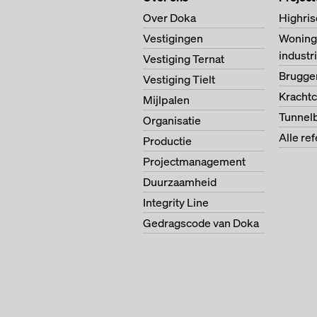
Over Doka
Highris
Vestigingen
Woning
indust
Vestiging Ternat
Brugg
Vestiging Tielt
Krachtc
Mijlpalen
Tunnel
Organisatie
Alle re
Productie
Projectmanagement
Duurzaamheid
Integrity Line
Gedragscode van Doka