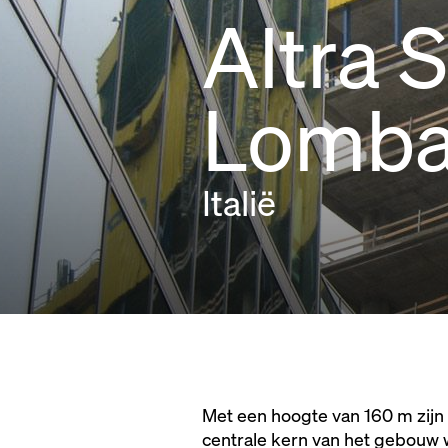
Altra 
Lomba
Italië
Met een hoogte van 160 m zijn
centrale kern van het gebouw