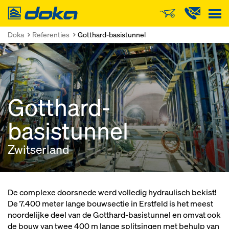
Doka
Doka
Referenties
Gotthard-basistunnel
Gotthard-
basistunnel
Zwitserland
De complexe doorsnede werd volledig hydraulisch bekist!
De 7.400 meter lange bouwsectie in Erstfeld is het meest
noordelijke deel van de Gotthard-basistunnel en omvat ook
de bouw van twee 400 m lange splitsingen met behulp van