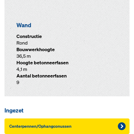
Wand
Constructie
Rond
Bouwwerkhoogte
36,5 m
Hoogte betonneerfasen
4,1 m
Aantal betonneerfasen
9
Ingezet
Centerpennen/Ophangconussen