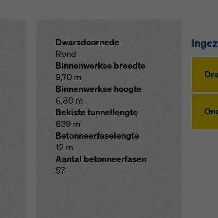
Ingez
Dwarsdoornede
Rond
Binnenwerkse breedte
Dra
9,70 m
Binnenwerkse hoogte
6,80 m
Ond
Bekiste tunnellengte
639 m
Betonneerfaselengte
12 m
Aantal betonneerfasen
57