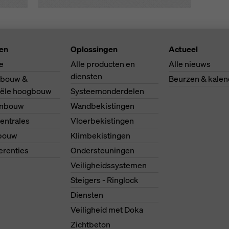
ten
Oplossingen
Actueel
e
Alle producten en
Alle nieuws
diensten
bouw &
Beurzen & kalen
riële hoogbouw
Systeemonderdelen
enbouw
Wandbekistingen
entrales
Vloerbekistingen
bouw
Klimbekistingen
ferenties
Ondersteuningen
Veiligheidssystemen
Steigers - Ringlock
Diensten
Veiligheid met Doka
Zichtbeton