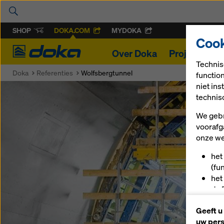
SHOP
DOKA.COM
MYDOKA
Cook
Doka
Over Doka
Projecten
Technis
Doka
Referenties
Wolfsbergtunnel
functio
niet in
technis
We gebr
voorafg
onze we
het
(fu
het
de 
u a
Geeft u
(ma
uw pers