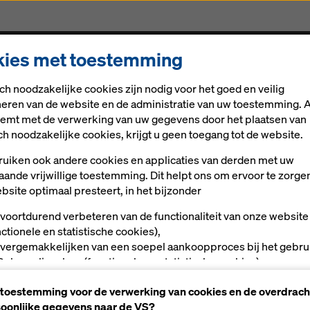
ies met toestemming
Oplossingen
Digitale oplossingen
Actueel
Car
ch noodzakelijke cookies zijn nodig voor het goed en veilig
neren van de website en de administratie van uw toestemming. A
stemt met de verwerking van uw gegevens door het plaatsen van
ch noodzakelijke cookies, krijgt u geen toegang tot de website.
uiken ook andere cookies en applicaties van derden met uw
aande vrijwillige toestemming. Dit helpt ons om ervoor te zorge
bsite optimaal presteert, in het bijzonder
 voortdurend verbeteren van de functionaliteit van onze website
nctionele en statistische cookies),
 vergemakkelijken van een soepel aankoopproces bij het gebru
Doka-onlineshop (functionele en statistische cookies),
ls gebruiker op bepaalde platforms passende reclame te bieden
 toestemming voor de verwerking van cookies en de overdrach
rketingcookies).
oonlijke gegevens naar de VS?