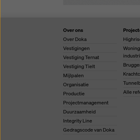
Over ons
Projec
Over Doka
Highris
Vestigingen
Woning
indust
Vestiging Ternat
Brugg
Vestiging Tielt
Krachtc
Mijlpalen
Tunnel
Organisatie
Alle re
Productie
Projectmanagement
Duurzaamheid
Integrity Line
Gedragscode van Doka