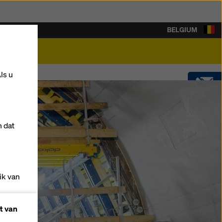
BELGIUM
rière
ls u
CONTACT
n dat
SOFTWARE
SHOP
ik van
t van