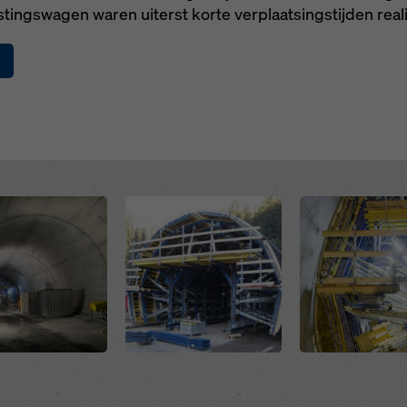
stingswagen waren uiterst korte verplaatsingstijden real
ngen).
Open
Open