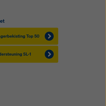
et
gerbekisting Top 50
ersteuning SL-1