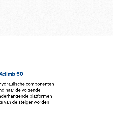
et bouwwerk
systeem
d tijdens het
d voor klimmen
Krachtbespar
gang naar de
mobiel hydraulisch
lichte hydraul
kvloeren via
geleidingssc
ladders
baar aan
es door hoger
eden door
op alle niveaus
bouwvarianten
Xclimb 60
 hydraulische componenten
nd naar de volgende
nderhangende platformen
s van de steiger worden