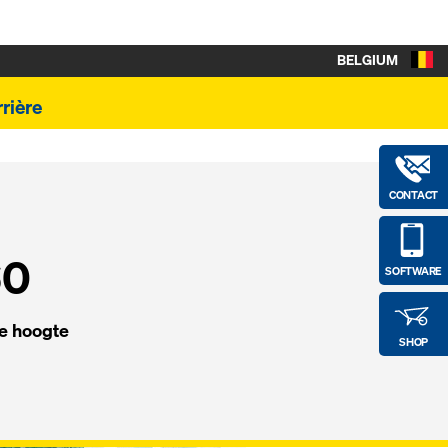
BELGIUM
rière
CONTACT
60
SOFTWARE
e hoogte
SHOP