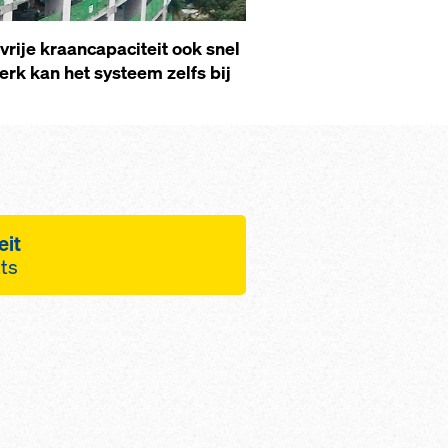
rije kraancapaciteit ook snel
k kan het systeem zelfs bij
eit
ats
ncapaciteit, omdat
en op de platforms
kunnen worden
jd in het
proces door
bedienen hydraulisch