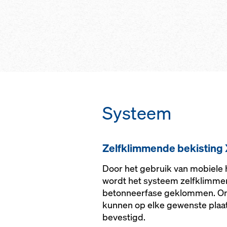
verbinding met h
bouwproces door
Maximale veilighei
keuzemogelijkhei
werken en bij toe
met kraan of een 
geïntegreerde wer
systeem
trappentorens en 
Eenvoudig aanpas
Sneller bouwproc
weersomstandigh
veiligheidsgevoel 
verschillende om
Systeem
Zelfklimmende bekisting 
Door het gebruik van mobiele
wordt het systeem zelfklimme
betonneerfase geklommen. O
kunnen op elke gewenste plaat
bevestigd.