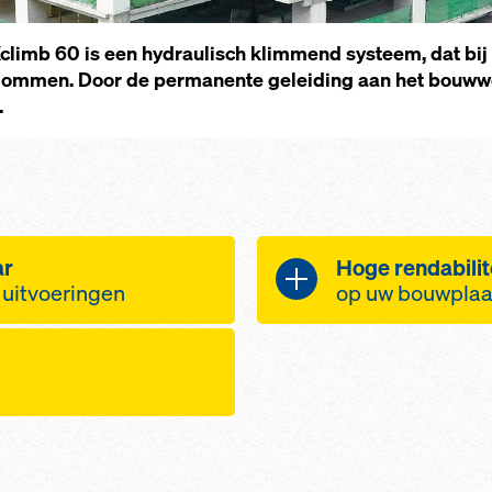
limb 60 is een hydraulisch klimmend systeem, dat bij v
ommen. Door de permanente geleiding aan het bouwwer
.
ar
Hoge rendabilit
 uitvoeringen
op uw bouwpla
kisting voor de
Bespaart kraa
wen, voor pijlers
ook extra last
eiligheidsscherm
meegenomen 
ire
Korte inwerkti
k bij hoge
en
verplaatsings
oor permanente
heid in het
eenvoudig te 