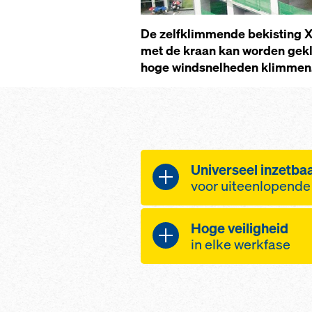
De zelfklimmende bekisting Xc
met de kraan kan worden gekl
hoge windsnelheden klimmen
Universeel inzetba
voor uiteenlopende
Toepassing als be
Hoge veiligheid
kern van flatgebou
in elke werkfase
en gevels of als v
dankzij de modula
Veilig klimmen, oo
systeemonderdel
windsnelheden, d
Meer onafhankelijk