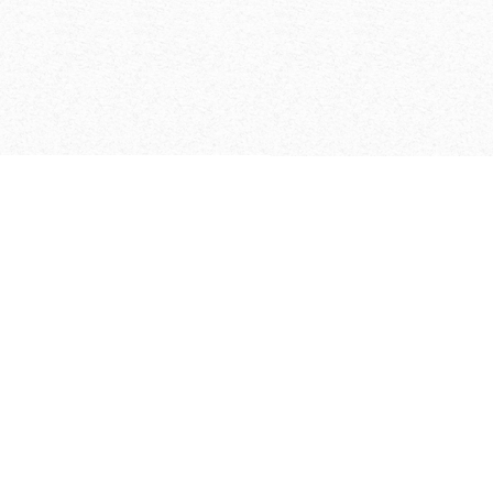
end werken door
ische cilinders en
hoenen