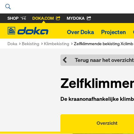
SHOP
DOKA.COM
MYDOKA
Doka
Over Doka
Projecten
Doka
Bekisting
Klimbekisting
Zelfklimmende bekisting Xclimb
Terug naar het overzicht
Zelfklimmen
De kraanonafhankelijke klimb
Overzicht