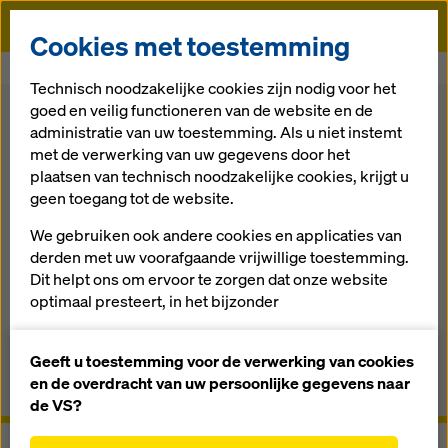
Doka
Cookies met toestemming
Doka
Bekisting
Klimbekisting
Klimbekisting K
Technisch noodzakelijke cookies zijn nodig voor het
goed en veilig functioneren van de website en de
Terug naar het overzicht
administratie van uw toestemming. Als u niet instemt
met de verwerking van uw gegevens door het
plaatsen van technisch noodzakelijke cookies, krijgt u
Klimbekisting K
geen toegang tot de website.
We gebruiken ook andere cookies en applicaties van
De klimbekisting met kraan, bestaande uit
derden met uw voorafgaande vrijwillige toestemming.
vouwklimsteiger K en bekistingspaneel
Dit helpt ons om ervoor te zorgen dat onze website
optimaal presteert, in het bijzonder
het voortdurend verbeteren van de functionaliteit
Overzicht
van onze website (functionele en statistische
Geeft u toestemming voor de verwerking van cookies
cookies),
en de overdracht van uw persoonlijke gegevens naar
Gebruikershandleidingen, documenten en video´s
het vergemakkelijken van een soepel
de VS?
aankoopproces bij het gebruik van de Doka-