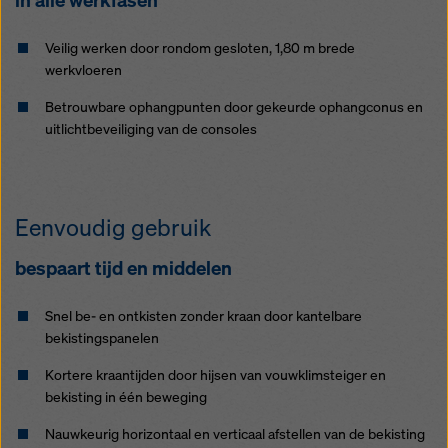
in alle werkfasen
rechtsmiddelen bestaan. U kunt alle cookies waarvoor
toestemming is vereist weigeren door te klikken op
Veilig werken door rondom gesloten, 1,80 m brede
'Weigeren' of door uw
cookie-instellingen
aan te
werkvloeren
passen door te klikken op cookie-instellingen
onderaan deze website en de betreffende
Betrouwbare ophangpunten door gekeurde ophangconus en
selectievakjes te gebruiken. U kunt uw toestemming
uitlichtbeveiliging van de consoles
te allen tijde intrekken met werking voor de toekomst
en zonder opgaaf van reden door te klikken op
cookie-instellingen
onderaan deze website.
Meer informatie over onze cookies
in ons
Eenvoudig gebruik
privacybeleid
. Wij bieden u ook de mogelijkheid om
uw cookies te selecteren (geavanceerde cookie-
bespaart tijd en middelen
instellingen).
Snel be- en ontkisten zonder kraan door kantelbare
bekistingspanelen
Kortere kraantijden door hijsen van vouwklimsteiger en
bekisting in één beweging
Nauwkeurig horizontaal en verticaal afstellen van de bekisting