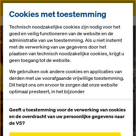
Doka
Cookies met toestemming
Doka
Koolstofarm beton op bouwplaatsen
Technisch noodzakelijke cookies zijn nodig voor het
goed en veilig functioneren van de website en de
administratie van uw toestemming. Als u niet instemt
met de verwerking van uw gegevens door het
plaatsen van technisch noodzakelijke cookies, krijgt u
geen toegang tot de website.
We gebruiken ook andere cookies en applicaties van
derden met uw voorafgaande vrijwillige toestemming.
Dit helpt ons om ervoor te zorgen dat onze website
optimaal presteert, in het bijzonder
het voortdurend verbeteren van de functionaliteit
Koolstofarm beton
van onze website (functionele en statistische
Geeft u toestemming voor de verwerking van cookies
cookies),
en de overdracht van uw persoonlijke gegevens naar
gebruiken in de
het vergemakkelijken van een soepel
de VS?
aankoopproces bij het gebruik van de Doka-