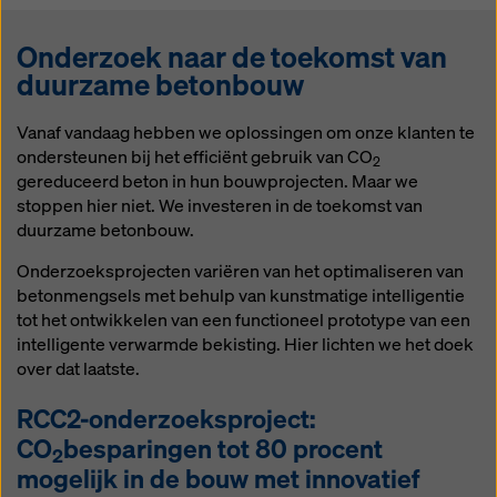
over om uit te harden, vooral bij lage
temperaturen. Daarom is het des te
Onderzoek naar de toekomst van
belangrijker om real-time inzicht te
duurzame betonbouw
krijgen in de vroegtijdige
sterkteontwikkeling van de
betonstructuur. Onze
Vanaf vandaag hebben we oplossingen om onze klanten te
betonmonitoringoplossing
ondersteunen bij het efficiënt gebruik van CO
2
Concremote meet de druksterkte van
gereduceerd beton in hun bouwprojecten. Maar we
beton op de bouwplaats of in de
stoppen hier niet. We investeren in de toekomst van
prefabfabriek. Zo kan beton met
duurzame betonbouw.
CO
reductie efficiënt en economisch
2
Onderzoeksprojecten variëren van het optimaliseren van
worden beheerd.
betonmengsels met behulp van kunstmatige intelligentie
tot het ontwikkelen van een functioneel prototype van een
intelligente verwarmde bekisting. Hier lichten we het doek
over dat laatste.
RCC2-onderzoeksproject:
CO
besparingen tot 80 procent
2
mogelijk in de bouw met innovatief