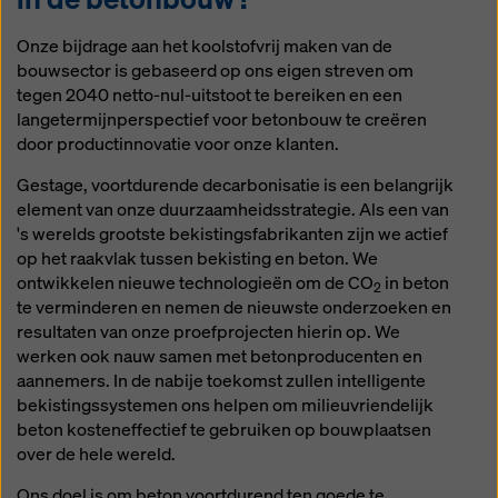
Als het klinkergehalte wordt verlaagd,
brandstofverbruik en bijbehorende
doet beton er langer over om uit te
emissies met zich meebrengt. Ten
Onze bijdrage aan het koolstofvrij maken van de
harden, vooral bij lage temperaturen.
tweede komt er bij de chemische
bouwsector is gebaseerd op ons eigen streven om
Als gevolg daarvan moet het
reactie tijdens het verbrandingsproces
tegen 2040 netto-nul-uitstoot te bereiken en een
bekistingsmateriaal langer op de
ook CO
vrij.
langetermijnperspectief voor betonbouw te creëren
2
bouwplaats blijven, waardoor de
door productinnovatie voor onze klanten.
kosten en het gebruik van
Gestage, voortdurende decarbonisatie is een belangrijk
hulpbronnen voor het bouwbedrijf
element van onze duurzaamheidsstrategie. Als een van
toenemen.
's werelds grootste bekistingsfabrikanten zijn we actief
op het raakvlak tussen bekisting en beton. We
ontwikkelen nieuwe technologieën om de CO
in beton
2
te verminderen en nemen de nieuwste onderzoeken en
resultaten van onze proefprojecten hierin op. We
werken ook nauw samen met betonproducenten en
aannemers. In de nabije toekomst zullen intelligente
bekistingssystemen ons helpen om milieuvriendelijk
beton kosteneffectief te gebruiken op bouwplaatsen
over de hele wereld.
Ons doel is om beton voortdurend ten goede te