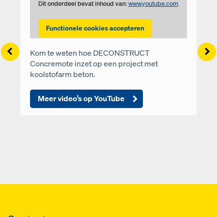
Dit onderdeel bevat inhoud van:
www.youtube.com
Functionele cookies accepteren
Left
Ri
Kom te weten hoe DECONSTRUCT
Concremote inzet op een project met
koolstofarm beton.
Meer video’s op YouTube