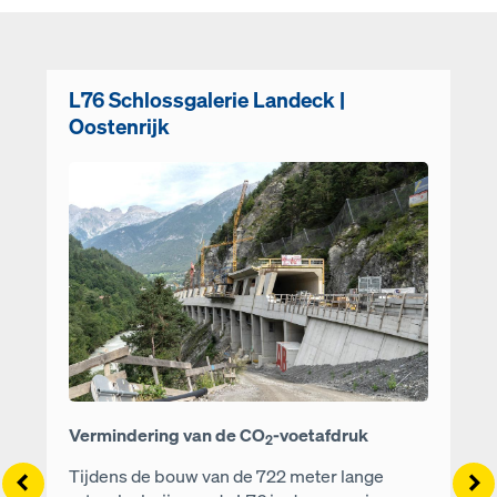
L76 Schlossgalerie Landeck |
Oostenrijk
Open
Vermindering van de CO
-voetafdruk
2
Left
Ri
Tijdens de bouw van de 722 meter lange