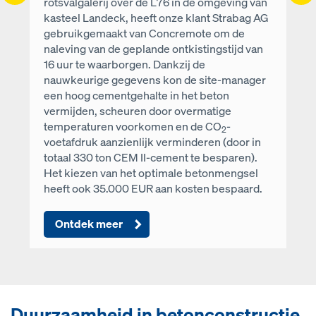
rotsvalgalerij over de L76 in de omgeving van
kasteel Landeck, heeft onze klant Strabag AG
gebruikgemaakt van Concremote om de
naleving van de geplande ontkistingstijd van
16 uur te waarborgen. Dankzij de
nauwkeurige gegevens kon de site-manager
een hoog cementgehalte in het beton
vermijden, scheuren door overmatige
temperaturen voorkomen en de CO
-
2
voetafdruk aanzienlijk verminderen (door in
totaal 330 ton CEM II-cement te besparen).
Het kiezen van het optimale betonmengsel
heeft ook 35.000 EUR aan kosten bespaard.
Ontdek meer
Duurzaamheid in betonconstructie