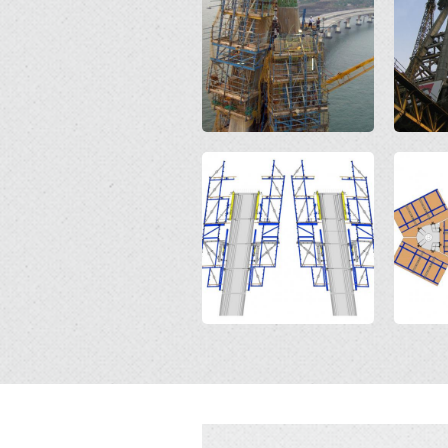
Open
Open