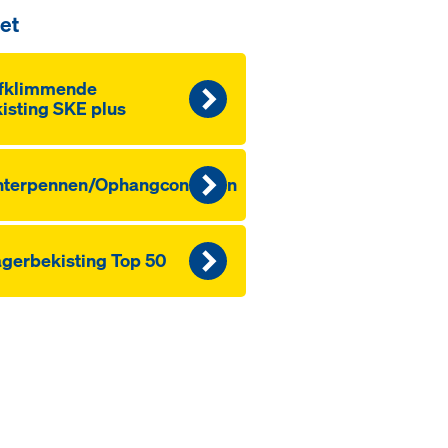
et
lfklimmende
isting SKE plus
nterpennen/Ophangconussen
gerbekisting Top 50