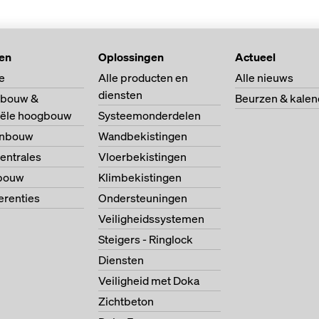
ten
Oplossingen
Actueel
e
Alle producten en
Alle nieuws
diensten
bouw &
Beurzen & kalen
riële hoogbouw
Systeemonderdelen
enbouw
Wandbekistingen
entrales
Vloerbekistingen
bouw
Klimbekistingen
ferenties
Ondersteuningen
Veiligheidssystemen
Steigers - Ringlock
Diensten
Veiligheid met Doka
Zichtbeton