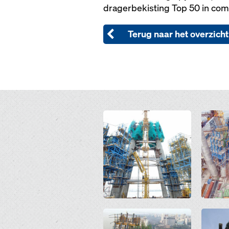
dragerbekisting Top 50 in comb
Terug naar het overzicht
Open
Open
Open
Open