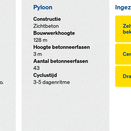
Pyloon
Ingez
Constructie
Zichtbeton
Ze
bek
Bouwwerkhoogte
128 m
Hoogte betonneerfasen
3 m
Ce
Aantal betonneerfasen
43
Cyclustijd
Dra
o.
3-5 dagenritme