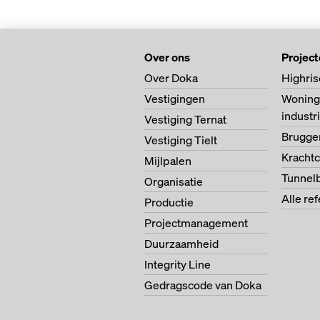
Over ons
Projec
Over Doka
Highris
Vestigingen
Woning
indust
Vestiging Ternat
Brugg
Vestiging Tielt
Krachtc
Mijlpalen
Tunnel
Organisatie
Alle re
Productie
Projectmanagement
Duurzaamheid
Integrity Line
Gedragscode van Doka