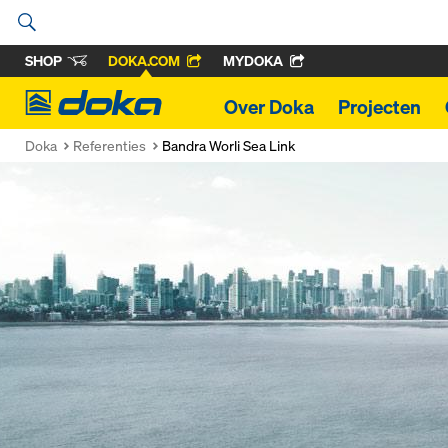
SHOP
DOKA.COM
MYDOKA
Doka
Over Doka
Projecten
Doka
Referenties
Bandra Worli Sea Link