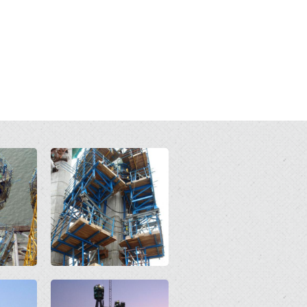
Open
Open