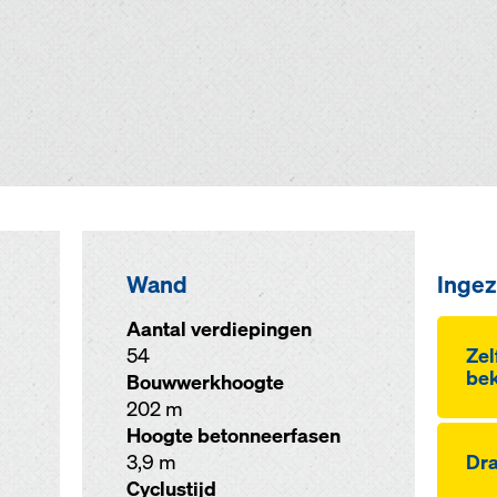
Wand
Ingez
Aantal verdiepingen
54
Ze
bek
Bouwwerkhoogte
202 m
Hoogte betonneerfasen
3,9 m
Dra
Cyclustijd