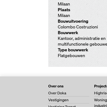
Milaan
Plaats
Milaan
Bouwuitvoering
Colombo Costruzioni
Bouwwerk
Kantoor, administratie en
multifunctionele gebouw
Type bouwwerk
Flatgebouwen
Over ons
Projec
Over Doka
Highris
Vestigingen
Woning
indust
Vestiging Ternat