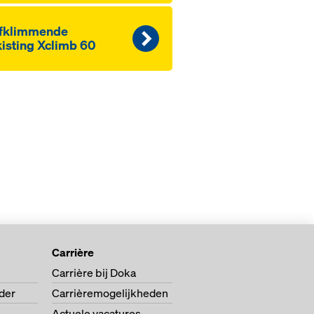
lfklimmende
isting Xclimb 60
Carrière
Carrière bij Doka
der
Carrièremogelijkheden
Actuele vacatures