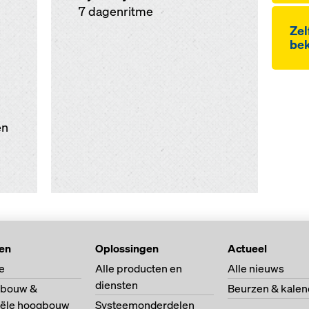
7 dagenritme
Ze
bek
en
ten
Oplossingen
Actueel
e
Alle producten en
Alle nieuws
diensten
bouw &
Beurzen & kalen
riële hoogbouw
Systeemonderdelen