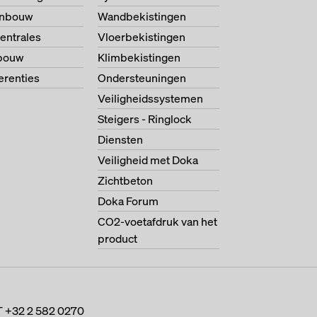
enbouw
Wandbekistingen
entrales
Vloerbekistingen
bouw
Klimbekistingen
ferenties
Ondersteuningen
Veiligheidssystemen
Steigers - Ringlock
Diensten
Veiligheid met Doka
Zichtbeton
Doka Forum
CO2-voetafdruk van het
product
T
+32 2 582 0270