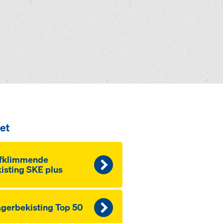
et
lfklimmende
isting SKE plus
gerbekisting Top 50