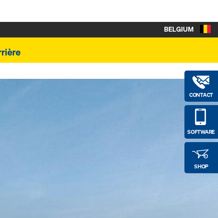
BELGIUM
rière
CONTACT
SOFTWARE
SHOP