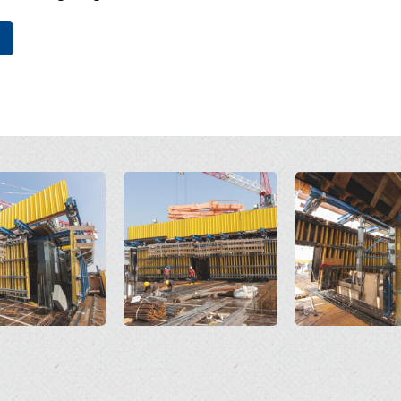
Open
Open