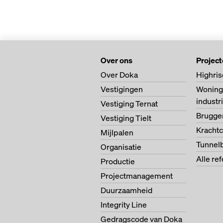
Over ons
Projec
Over Doka
Highris
Vestigingen
Woning
indust
Vestiging Ternat
Brugg
Vestiging Tielt
Krachtc
Mijlpalen
Tunnel
Organisatie
Alle re
Productie
Projectmanagement
Duurzaamheid
Integrity Line
Gedragscode van Doka