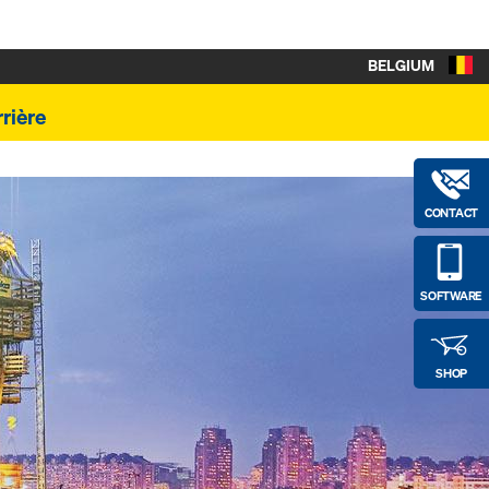
BELGIUM
rière
CONTACT
SOFTWARE
SHOP