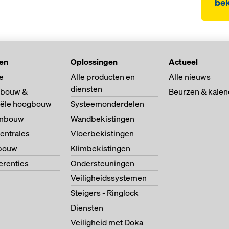
bek
ten
Oplossingen
Actueel
e
Alle producten en
Alle nieuws
diensten
bouw &
Beurzen & kalen
riële hoogbouw
Systeemonderdelen
enbouw
Wandbekistingen
entrales
Vloerbekistingen
bouw
Klimbekistingen
ferenties
Ondersteuningen
Veiligheidssystemen
Steigers - Ringlock
Diensten
Veiligheid met Doka