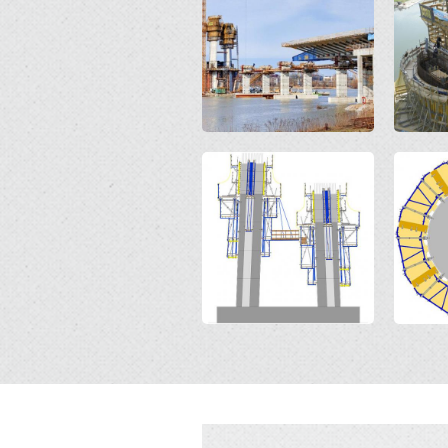
Open
Open