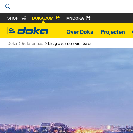
SHOP
DOKA.COM
MYDOKA
Doka
Over Doka
Projecten
Doka
Referenties
Brug over de rivier Sava