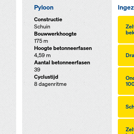
Pyloon
Ingez
Constructie
Schuin
Ze
bek
Bouwwerkhoogte
175 m
Hoogte betonneerfasen
4,59 m
Dra
Aantal betonneerfasen
39
Cyclustijd
Ond
8 dagenritme
10
Sch
Ze