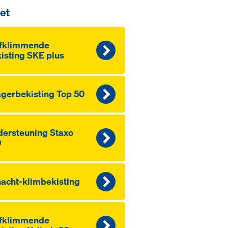
et
lfklimmende
isting SKE plus
gerbekisting Top 50
ersteuning Staxo
0
acht-klimbekisting
lfklimmende