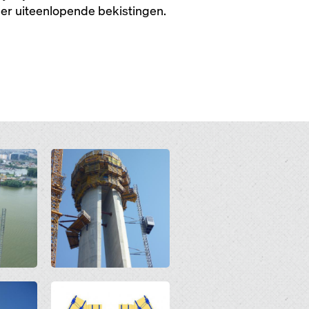
eer uiteenlopende bekistingen.
Open
Open