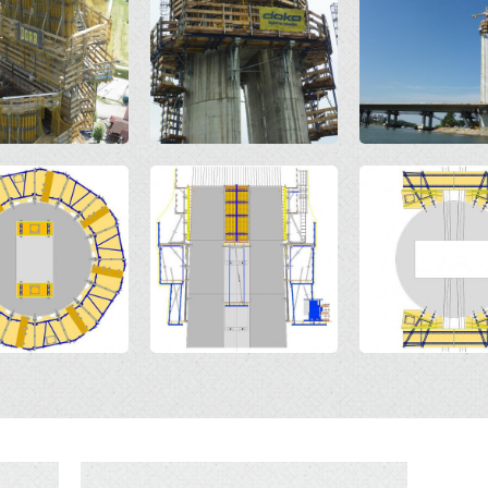
Open
Open