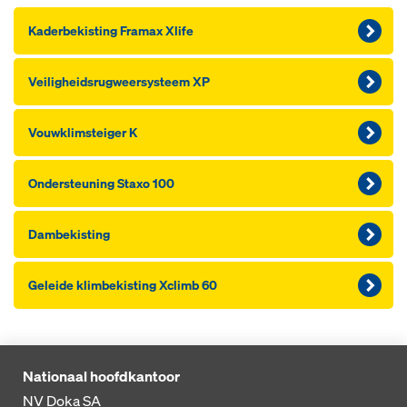
Kaderbekisting Framax Xlife
Veiligheidsrugweer­systeem XP
Vouwklimsteiger K
Ondersteuning Staxo 100
Dambekisting
Geleide klimbekisting Xclimb 60
Nationaal hoofdkantoor
NV Doka SA