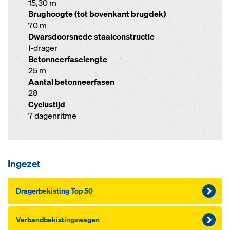
15,30 m
Brughoogte (tot bovenkant brugdek)
70 m
Dwarsdoorsnede staalconstructie
I-drager
Betonneerfaselengte
25 m
Aantal betonneerfasen
28
Cyclustijd
7 dagenritme
Ingezet
Dragerbekisting Top 50
Verbandbekistingswagen