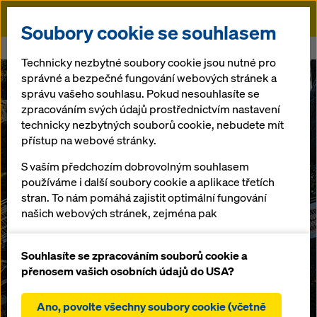
Doka
Soubory cookie se souhlasem
Doka
Chytrý tah
Technicky nezbytné soubory cookie jsou nutné pro
správné a bezpečné fungování webových stránek a
správu vašeho souhlasu. Pokud nesouhlasíte se
zpracováním svých údajů prostřednictvím nastavení
technicky nezbytných souborů cookie, nebudete mít
přístup na webové stránky.
S vaším předchozím dobrovolným souhlasem
používáme i další soubory cookie a aplikace třetích
stran. To nám pomáhá zajistit optimální fungování
našich webových stránek, zejména pak
neustálé zlepšování funkčnosti našich webových
stránek (funkční a statistické soubory cookie),
Souhlasíte se zpracováním souborů cookie a
usnadnění hladkého procesu nákupu při
přenosem vašich osobních údajů do USA?
používání internetového obchodu Doka (funkční a
statistické soubory cookie),
Ano, povolte všechny soubory cookie (včetně