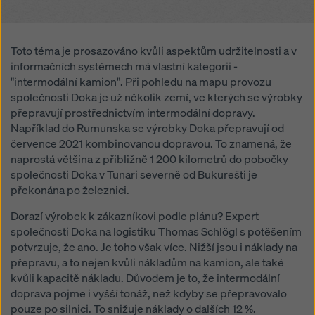
na „Odmítnout“ nebo úpravou
nastavení souborů
cookiesouborů cookie
kliknutím na nastavení souborů
cookie v dolní části této webové stránky a použitím
Toto téma je prosazováno kvůli aspektům udržitelnosti a v
příslušných zaškrtávacích políček. Svůj souhlas
informačních systémech má vlastní kategorii -
můžete kdykoli odvolat s budoucí účinností a bez
"intermodální kamion". Při pohledu na mapu provozu
uvedení důvodu kliknutím na
nastavení souborů
společnosti Doka je už několik zemí, ve kterých se výrobky
cookie
v dolní části této webové stránky.
přepravují prostřednictvím intermodální dopravy.
Více informací o našich souborech
souborů cookie
Například do Rumunska se výrobky Doka přepravují od
najdete v našich zásadách ochrany osobních údajů
.
července 2021 kombinovanou dopravou. To znamená, že
Nabízíme vám také možnost výběru souborů cookie
naprostá většina z přibližně 1 200 kilometrů do pobočky
(pokročilé nastavení souborů cookie).
společnosti Doka v Tunari severně od Bukurešti je
překonána po železnici.
Dorazí výrobek k zákazníkovi podle plánu? Expert
společnosti Doka na logistiku Thomas Schlögl s potěšením
potvrzuje, že ano. Je toho však více. Nižší jsou i náklady na
přepravu, a to nejen kvůli nákladům na kamion, ale také
kvůli kapacitě nákladu. Důvodem je to, že intermodální
doprava pojme i vyšší tonáž, než kdyby se přepravovalo
pouze po silnici. To snižuje náklady o dalších 12 %.