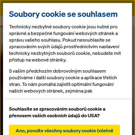
Doka
Soubory cookie se souhlasem
Doka
Doka přináší do středu pozornosti sebeřízený rozvoj
Technicky nezbytné soubory cookie jsou nutné pro
správné a bezpečné fungování webových stránek a
správu vašeho souhlasu. Pokud nesouhlasíte se
zpracováním svých údajů prostřednictvím nastavení
technicky nezbytných souborů cookie, nebudete mít
přístup na webové stránky.
S vaším předchozím dobrovolným souhlasem
používáme i další soubory cookie a aplikace třetích
stran. To nám pomáhá zajistit optimální fungování
našich webových stránek, zejména pak
neustálé zlepšování funkčnosti našich webových
stránek (funkční a statistické soubory cookie),
Souhlasíte se zpracováním souborů cookie a
usnadnění hladkého procesu nákupu při
přenosem vašich osobních údajů do USA?
používání internetového obchodu Doka (funkční a
statistické soubory cookie),
Ano, povolte všechny soubory cookie (včetně