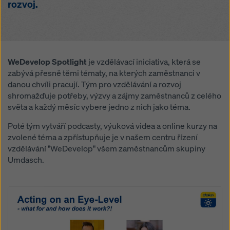
rozvoj.
na „Odmítnout“ nebo úpravou
nastavení souborů
cookiesouborů cookie
kliknutím na nastavení souborů
cookie v dolní části této webové stránky a použitím
příslušných zaškrtávacích políček. Svůj souhlas
můžete kdykoli odvolat s budoucí účinností a bez
uvedení důvodu kliknutím na
nastavení souborů
WeDevelop Spotlight
je vzdělávací iniciativa, která se
cookie
v dolní části této webové stránky.
zabývá přesně těmi tématy, na kterých zaměstnanci v
danou chvíli pracují. Tým pro vzdělávání a rozvoj
Více informací o našich souborech
souborů cookie
shromažďuje potřeby, výzvy a zájmy zaměstnanců z celého
najdete v našich zásadách ochrany osobních údajů
.
světa a každý měsíc vybere jedno z nich jako téma.
Nabízíme vám také možnost výběru souborů cookie
(pokročilé nastavení souborů cookie).
Poté tým vytváří podcasty, výuková videa a online kurzy na
zvolené téma a zpřístupňuje je v našem centru řízení
vzdělávání "WeDevelop" všem zaměstnancům skupiny
Umdasch.
Open