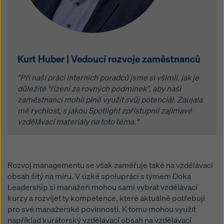
Kurt Huber | Vedoucí rozvoje zaměstnanců
"Při naší práci interních poradců jsme si všimli, jak je
důležité "řízení za rovných podmínek", aby naši
zaměstnanci mohli plně využít svůj potenciál. Zaujala
mě rychlost, s jakou Spotlight zpřístupnil zajímavé
vzdělávací materiály na toto téma."
Rozvoj managementu se však zaměřuje také na vzdělávací
obsah šitý na míru. V úzké spolupráci s týmem Doka
Leadership si manažeři mohou sami vybrat vzdělávací
kurzy a rozvíjet ty kompetence, které aktuálně potřebují
pro své manažerské povinnosti. K tomu mohou využít
například kurátorský vzdělávací obsah na vzdělávací