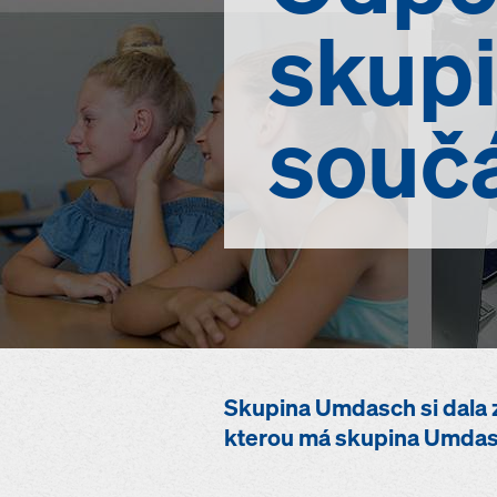
skup
součá
Skupina Umdasch si dala za
kterou má skupina Umdasch 