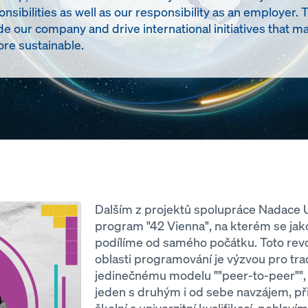
onsibilities as well as our responsibility as an employer. 
de our company and drive international initiatives tha
re sustainable.
Dalším z projektů spolupráce Nadace 
program "42 Vienna", na kterém se jako
podílíme od samého počátku. Toto revo
oblasti programování je výzvou pro tra
jedinečnému modelu ""peer-to-peer"", v
jeden s druhým i od sebe navzájem, př