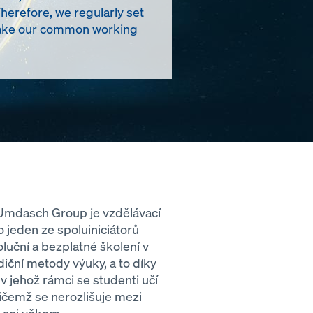
Therefore, we regularly set
t make our common working
Umdasch Group je vzdělávací
 jeden ze spoluiniciátorů
luční a bezplatné školení v
diční metody výuky, a to díky
 jehož rámci se studenti učí
ičemž se nerozlišuje mezi