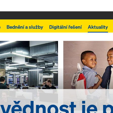
e
Bednění a služby
Digitální řešení
Aktuality
ědnost je 