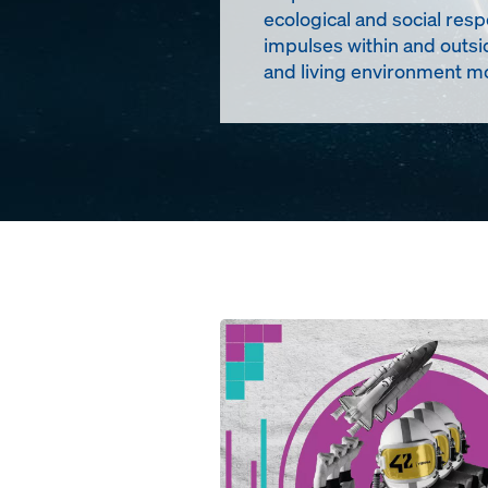
ecological and social resp
impulses within and outsi
and living environment mo
Open