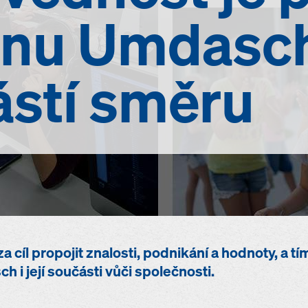
inu Umdasc
stí směru
 cíl propojit znalosti, podnikání a hodnoty, a t
i její součásti vůči společnosti.