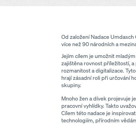
Od založení Nadace Umdasch 
více než 90 národních a mezinár
Jejím cílem je umožnit mladým 
zajištěna rovnost příležitostí, 
rozmanitost a digitalizace. Tyto
hrají zásadní roli při určován
skupiny.
Mnoho žen a dívek projevuje jen
pracovní vyhlídky. Takto uvažo
Cílem této nadace je inspirov
technologiím, přírodním vědám 