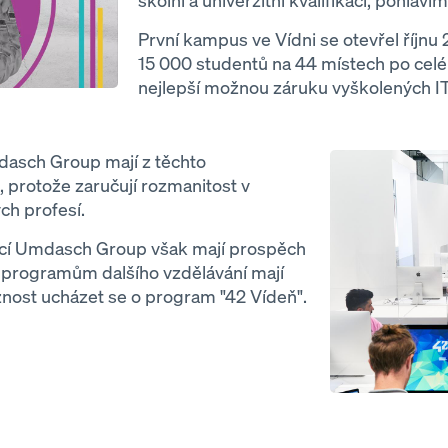
školní a univerzitní kvalifikací, pohlaví
První kampus ve Vídni se otevřel říjnu 
15 000 studentů na 44 místech po celé
nejlepší možnou záruku vyškolených IT
Open
dasch Group mají z těchto
, protože zaručují rozmanitost v
ch profesí.
dací Umdasch Group však mají prospěch
m programům dalšího vzdělávání mají
žnost ucházet se o program "42 Vídeň".