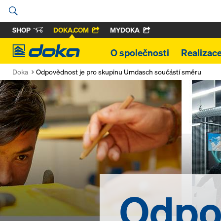
SHOP
DOKA.COM
MYDOKA
Doka
O společnosti
Realizac
Doka
Odpovědnost je pro skupinu Umdasch součástí směru
Odpov