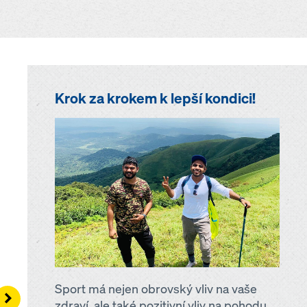
Krok za krokem k lepší kondici!
Sport má nejen obrovský vliv na vaše
Right
zdraví, ale také pozitivní vliv na pohodu.