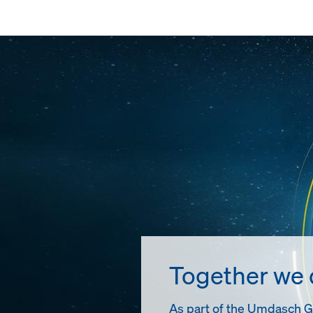
Together we
As part of the Umdasch Gro