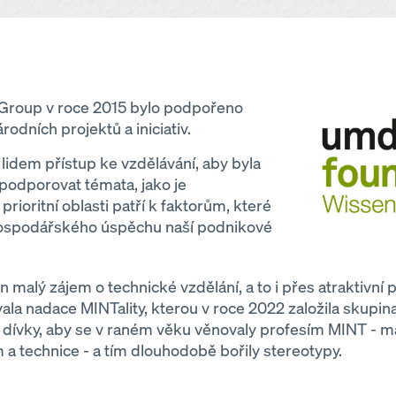
Open
Group v roce 2015 bylo podpořeno
odních projektů a iniciativ.
lidem přístup ke vzdělávání, aby byla
a podporovat témata, jako je
 prioritní oblasti patří k faktorům, které
í hospodářského úspěchu naší podnikové
 malý zájem o technické vzdělání, a to i přes atraktivní 
vala nadace MINTality, kterou v roce 2022 založila skupin
at dívky, aby se v raném věku věnovaly profesím MINT - 
a technice - a tím dlouhodobě bořily stereotypy.