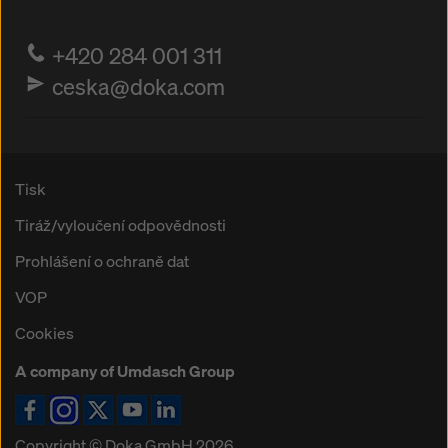
+420 284 001 311
ceska@doka.com
Tisk
Tiráž/vyloučení odpovědnosti
Prohlášení o ochraně dat
VOP
Cookies
A company of Umdasch Group
Ikona Facebook
Ikona Instagram
Ikona X
Ikona YouTube
Ikona LinkedIn
Copyright © Doka GmbH 2026