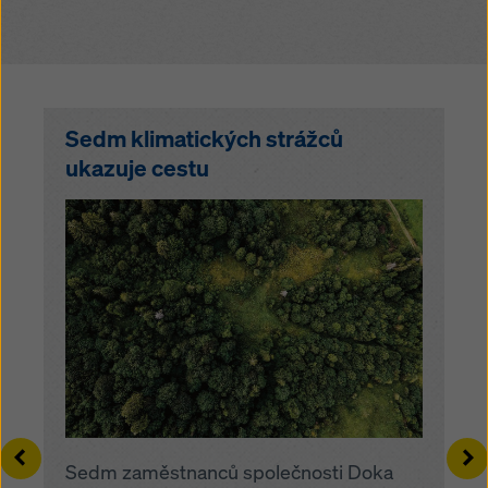
Sedm klimatických strážců
ukazuje cestu
Left
Ri
Sedm zaměstnanců společnosti Doka