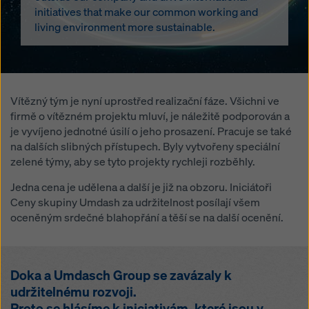
initiatives that make our common working and
living environment more sustainable.
Vítězný tým je nyní uprostřed realizační fáze. Všichni ve
firmě o vítězném projektu mluví, je náležitě podporován a
je vyvíjeno jednotné úsilí o jeho prosazení. Pracuje se také
na dalších slibných přístupech. Byly vytvořeny speciální
zelené týmy, aby se tyto projekty rychleji rozběhly.
Jedna cena je udělena a další je již na obzoru. Iniciátoři
Ceny skupiny Umdash za udržitelnost posílají všem
oceněným srdečné blahopřání a těší se na další ocenění.
Doka a Umdasch Group se zavázaly k
udržitelnému rozvoji.
Proto se hlásíme k iniciativám, které jsou v