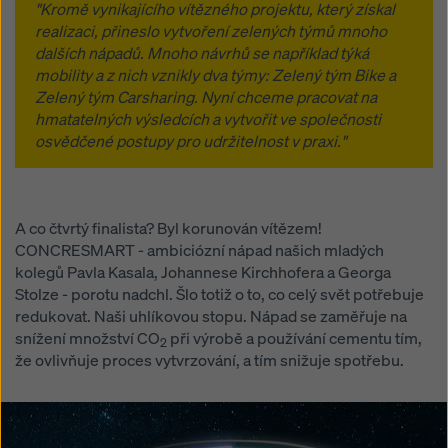
"Kromě vynikajícího vítězného projektu, který získal
realizaci, přineslo vytvoření zelených týmů mnoho
dalších nápadů. Mnoho návrhů se například týká
mobility a z nich vznikly dva týmy: Zelený tým Bike a
Zelený tým Carsharing. Nyní chceme pracovat na
hmatatelných výsledcích a vytvořit ve společnosti
osvědčené postupy pro udržitelnost v praxi."
A co čtvrtý finalista? Byl korunován vítězem!
CONCRESMART - ambiciózní nápad našich mladých
kolegů Pavla Kasala, Johannese Kirchhofera a Georga
Stolze - porotu nadchl. Šlo totiž o to, co celý svět potřebuje
redukovat. Naši uhlíkovou stopu. Nápad se zaměřuje na
snížení množství CO
při výrobě a používání cementu tím,
2
že ovlivňuje proces vytvrzování, a tím snižuje spotřebu.