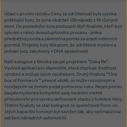
na „Odmítnout“ nebo úpravou
nastavení souborů
cookiesouborů cookie
kliknutím na nastavení souborů
Účast v prvním ročníku Ceny za udržitelnost byla vysoká:
cookie v dolní části této webové stránky a použitím
potěšující bylo, že jsme obdrželi 139 nápadů z 18 různých
příslušných zaškrtávacích políček. Svůj souhlas
zemí. Do posledního kola postoupili čtyři finalisté, kteří byli
můžete kdykoli odvolat s budoucí účinností a bez
vybráni v rámci dvoustupňového procesu - jedna
uvedení důvodu kliknutím na
nastavení souborů
předběžná porota a závěrečná porota za účasti externích
cookie
v dolní části této webové stránky.
porotců. Projekty byly důkazem, že udržitelné myšlení a
Více informací o našich souborech
souborů cookie
jednání jsou zakotveny v DNA společnosti.
najdete v našich zásadách ochrany osobních údajů
.
Naši kolegové z Mexika zaujali projektem "Doka Re".
Nabízíme vám také možnost výběru souborů cookie
Vyvinuli aplikaci pro staveniště, která zlepšuje životnost
(pokročilé nastavení souborů cookie).
výrobků a snižuje jejich opotřebení. Druhý finalista ""One
box of Formwork"" přesně věděl, co může rozvojovým a
rozvíjejícím se zemím podat pomocnou ruku. Nejen porotu
zaujala myšlenka kompletní sady bednění včetně
příslušenství pro výrobu definované stavby z hutněné hlíny.
Třetími finalisty se stali kolegové ze společnosti Form-on.
Jejich kapacitní koncept byl navržen tak, aby optimalizoval
zatížení nákladních automobilů.