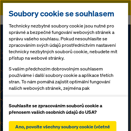
Doka
Soubory cookie se souhlasem
Doka
Udržitelnost vyhrává ceny
Technicky nezbytné soubory cookie jsou nutné pro
správné a bezpečné fungování webových stránek a
správu vašeho souhlasu. Pokud nesouhlasíte se
zpracováním svých údajů prostřednictvím nastavení
technicky nezbytných souborů cookie, nebudete mít
přístup na webové stránky.
S vaším předchozím dobrovolným souhlasem
používáme i další soubory cookie a aplikace třetích
stran. To nám pomáhá zajistit optimální fungování
našich webových stránek, zejména pak
neustálé zlepšování funkčnosti našich webových
stránek (funkční a statistické soubory cookie),
Souhlasíte se zpracováním souborů cookie a
usnadnění hladkého procesu nákupu při
přenosem vašich osobních údajů do USA?
používání internetového obchodu Doka (funkční a
statistické soubory cookie),
Ano, povolte všechny soubory cookie (včetně