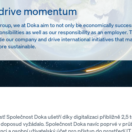
 drive momentum
up, we at Doka aim to not only be economically successful
onsibilities as well as our responsibility as an employer. 
de our company and drive international initiatives tha
re sustainable.
st! Společnost Doka ušetří díky digitalizaci přibližně 2,5 
to doposud vyžádalo. Společnost Doka navíc poprvé v pr
i a osobní uživatelský účet pro přístup do prostředí IT