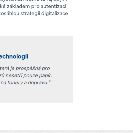
také základem pro autentizaci
sáhlou strategii digitalizace
echnologií
terá je prospěšná pro
azů nešetří pouze papír:
 na tonery a dopravu."