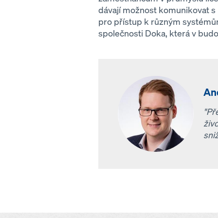
dávají možnost komunikovat s ko
pro přístup k různým systémům.
společnosti Doka, která v bu
An
"Př
živ
sni