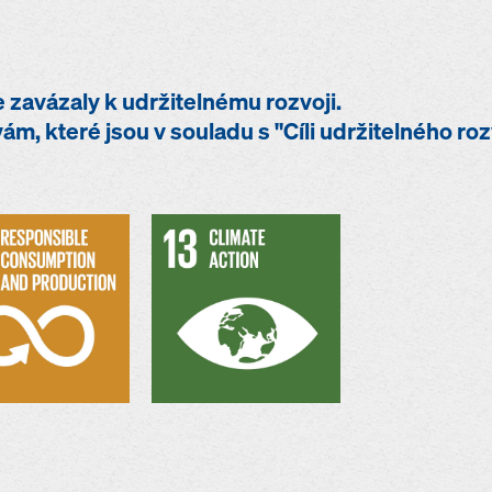
zavázaly k udržitelnému rozvoji.
ivám, které jsou v souladu s "Cíli udržitelného r