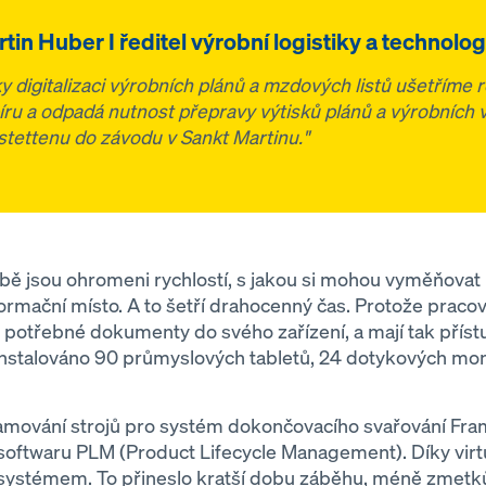
tin Huber I ředitel výrobní logistiky a technolog
ky digitalizaci výrobních plánů a mzdových listů ušetříme r
íru a odpadá nutnost přepravy výtisků plánů a výrobních
tettenu do závodu v Sankt Martinu."
obě jsou ohromeni rychlostí, s jakou si mohou vyměňovat
rmační místo. A to šetří drahocenný čas. Protože pracovní
potřebné dokumenty do svého zařízení, a mají tak příst
instalováno 90 průmyslových tabletů, 24 dotykových mon
gramování strojů pro systém dokončovacího svařování Fra
 softwaru PLM (Product Lifecycle Management). Díky vir
ystémem. To přineslo kratší dobu záběhu, méně zmetků 