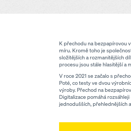
K přechodu na bezpapírovou vý
míru. Kromě toho je společnost
složitějších a rozmanitějších d
procesu jsou stále hlasitější a 
V roce 2021 se začalo s přech
Poté, co testy ve dvou výrobní
výroby. Přechod na bezpapírov
Digitalizace pomáhá rozsáhleji
jednodušších, přehlednějších a 