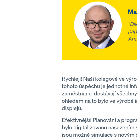
Mar
"Dí
pap
Ams
Rychleji! Naši kolegové ve výr
tohoto úspěchu je jednotné info
zaměstnanci dostávají všechny 
ohledem na to bylo ve výrobě 
displejů.
Efektivnější! Plánování a pro
bylo digitalizováno nasazením
jsou možné simulace s novým s