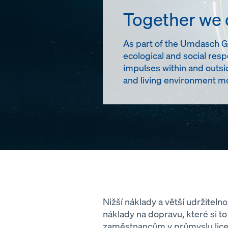
Together we
As part of the Umdasch Gro
ecological and social resp
impulses within and outsi
and living environment mo
Nižší náklady a větší udržitelno
náklady na dopravu, které si 
zaměstnancům v průmyslu licenc