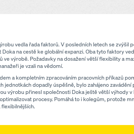
robu vedla řada faktorů. V posledních letech se zvýšil 
 Doka na cestě ke globální expanzi. Oba tyto faktory v
ílů ve výrobě. Požadavky na dosažení větší flexibility a ma
manažeři je vzali na vědomí.
odem a kompletním zpracováním pracovních příkazů pomo
ch jednotkách dopadly úspěšně, bylo zahájeno zavádění p
ou výrobu přinesl společnosti Doka ještě větší výhody v
 optimalizovat procesy. Pomáhá to i kolegům, protože mn
flexibilnějších.