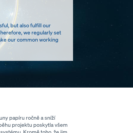
, but also fulfill our
Therefore, we regularly set
t make our common working
tuny papíru ročně a sníží
ůběhu projektu poskytla všem
 systému. Kromě toho, že jim