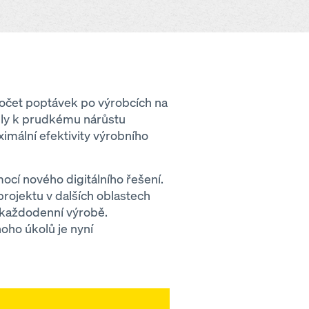
počet poptávek po výrobcích na
edly k prudkému nárůstu
ximální efektivity výrobního
cí nového digitálního řešení.
rojektu v dalších oblastech
 každodenní výrobě.
oho úkolů je nyní