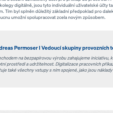
legy digitálně, jsou tyto individuální uživatelské účty 
 Tím byl splněn důležitý základní předpoklad pro daleko
doucnu umožní spolupracovat zcela novým způsobem.
dreas Permoser I Vedoucí skupiny provozních t
echodem na bezpapírovou výrobu zahajujeme iniciativu, k
otní prostředí a udržitelnost. Digitalizace pracovních přík
žuje také všechny vstupy s ním spojené, jako jsou náklady