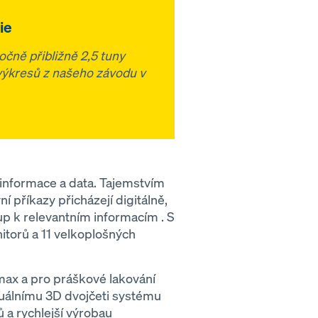
ie
očně přibližně 2,5 tuny
 výkresů z našeho závodu v
 informace a data. Tajemstvím
 příkazy přicházejí digitálně,
up k relevantním informacím . S
itorů a 11 velkoplošných
max a pro práškové lakování
tuálnímu 3D dvojčeti systému
a rychlejší výrobau