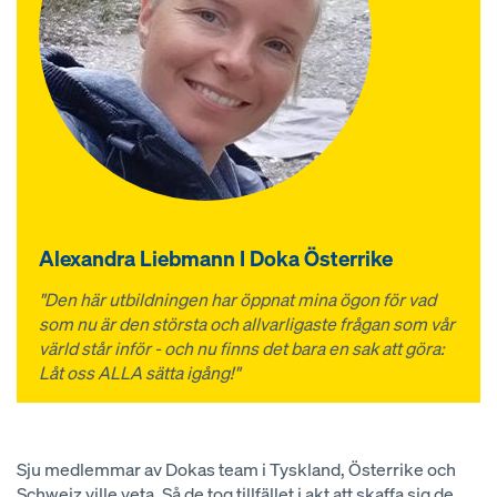
Alexandra Liebmann I Doka Österrike
"Den här utbildningen har öppnat mina ögon för vad
som nu är den största och allvarligaste frågan som vår
värld står inför - och nu finns det bara en sak att göra:
Låt oss ALLA sätta igång!"
Sju medlemmar av Dokas team i Tyskland, Österrike och
Schweiz ville veta. Så de tog tillfället i akt att skaffa sig de