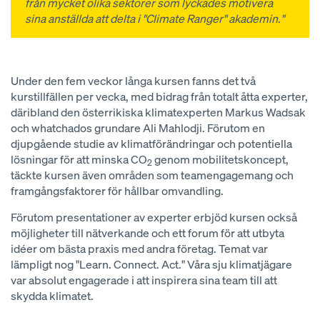
från mycket olika sektorer som lyckades motivera
sina anställda att delta i "Climate Ranger" akademin."
Under den fem veckor långa kursen fanns det två
kurstillfällen per vecka, med bidrag från totalt åtta experter,
däribland den österrikiska klimatexperten Markus Wadsak
och whatchados grundare Ali Mahlodji. Förutom en
djupgående studie av klimatförändringar och potentiella
lösningar för att minska CO
genom mobilitetskoncept,
2
täckte kursen även områden som teamengagemang och
framgångsfaktorer för hållbar omvandling.
Förutom presentationer av experter erbjöd kursen också
möjligheter till nätverkande och ett forum för att utbyta
idéer om bästa praxis med andra företag. Temat var
lämpligt nog "Learn. Connect. Act." Våra sju klimatjägare
var absolut engagerade i att inspirera sina team till att
skydda klimatet.